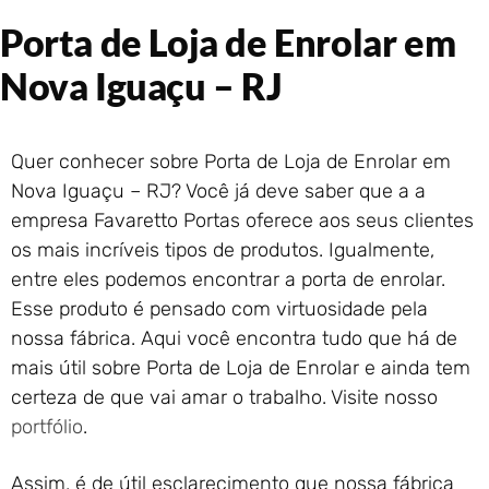
Portão de Garagem de
Porta de Loja de Enrolar em
Enrolar em Rio das Ostras –
RJ
Nova Iguaçu – RJ
Portão de Garagem de
Enrolar em Queimados – RJ
Portão de Garagem de
Quer conhecer sobre Porta de Loja de Enrolar em
Enrolar em Petrópolis – RJ
Nova Iguaçu – RJ? Você já deve saber que a a
Portão de Garagem de
empresa Favaretto Portas oferece aos seus clientes
Enrolar em Paraty – RJ
os mais incríveis tipos de produtos. Igualmente,
Portão de Garagem de
Enrolar em Nova Iguaçu – RJ
entre eles podemos encontrar a porta de enrolar.
Portão de Garagem de
Esse produto é pensado com virtuosidade pela
Enrolar em Nova Friburgo –
nossa fábrica. Aqui você encontra tudo que há de
RJ
mais útil sobre Porta de Loja de Enrolar e ainda tem
certeza de que vai amar o trabalho. Visite nosso
portfólio
.
Assim, é de útil esclarecimento que nossa fábrica