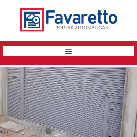
Início
Produtos
Porta de Enrolar Automática
Automatizadores
Acessórios Para Portas de
Enrolar
Pintura eletrostática
Portfólio
Contato