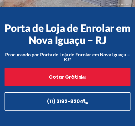
Porta de Loja de Enrolar em
Acessórios
Automatização
Nova Iguaçu – RJ
Procurando por Porta de Loja de Enrolar em Nova Iguaçu –
RJ?
Portão de Garagem de
Enrolar em Teresópolis – RJ
Cotar Grátis
Portão de Garagem de
Enrolar em São Pedro da
Aldeia – RJ
(11) 3192-8204
Portão de Garagem de
Enrolar em São João de
Meriti – RJ
Portão de Garagem de
Enrolar em São Gonçalo – RJ