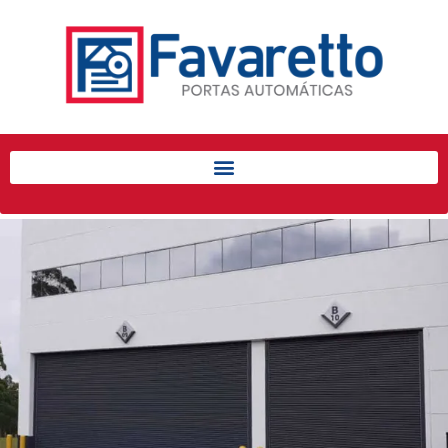
Início
Produtos
Porta de Enrolar Automática
Automatizadores
Acessórios Para Portas de
Enrolar
Pintura eletrostática
Portfólio
Contato