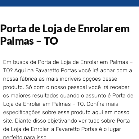
Portão de Garagem de
Enrolar em Rio das Ostras –
RJ
Porta de Loja de Enrolar em
Portão de Garagem de
Enrolar em Queimados – RJ
Palmas – TO
Portão de Garagem de
Enrolar em Petrópolis – RJ
Portão de Garagem de
Em busca de Porta de Loja de Enrolar em Palmas –
Enrolar em Paraty – RJ
TO? Aqui na Favaretto Portas você irá achar com a
Portão de Garagem de
Enrolar em Nova Iguaçu – RJ
nossa fábrica as mais incríveis opções desse
Portão de Garagem de
produto. Só com o nosso pessoal você irá receber
Enrolar em Nova Friburgo –
os maiores resultados quando o assunto é Porta de
RJ
Loja de Enrolar em Palmas – TO. Confira
mais
especificações
sobre esse produto aqui em nosso
site. Diante disso objetivando ver tudo sobre Porta
de Loja de Enrolar, a Favaretto Portas é o lugar
perfeito para isso.