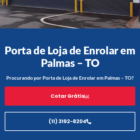
Acessórios
Automatização
Porta de Loja de Enrolar em
Palmas – TO
Portão de Garagem de
Enrolar em Teresópolis – RJ
Procurando por Porta de Loja de Enrolar em Palmas – TO?
Portão de Garagem de
Enrolar em São Pedro da
Cotar Grátis
Aldeia – RJ
Portão de Garagem de
Enrolar em São João de
Meriti – RJ
(11) 3192-8204
Portão de Garagem de
Enrolar em São Gonçalo – RJ