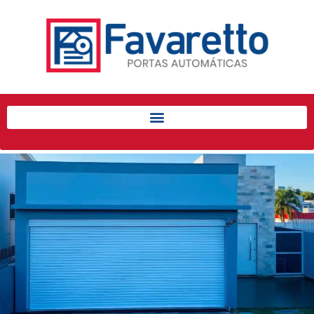
Início
Produtos
Porta de Enrolar Automática
Automatizadores
Acessórios Para Portas de
Enrolar
Pintura eletrostática
Portfólio
Contato