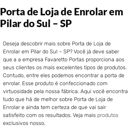
Portão de Garagem de
Porta de Loja de Enrolar em
Enrolar em Rio das Ostras –
RJ
Pilar do Sul – SP
Portão de Garagem de
Enrolar em Queimados – RJ
Portão de Garagem de
Deseja descobrir mais sobre Porta de Loja de
Enrolar em Petrópolis – RJ
Enrolar em Pilar do Sul – SP? Você já deve saber
Portão de Garagem de
que a a empresa Favaretto Portas proporciona aos
Enrolar em Paraty – RJ
seus clientes os mais excelentes tipos de produtos.
Portão de Garagem de
Enrolar em Nova Iguaçu – RJ
Contudo, entre eles podemos encontrar a porta de
Portão de Garagem de
enrolar. Esse produto é confeccionado com
Enrolar em Nova Friburgo –
virtuosidade pela nossa fábrica. Aqui você encontra
RJ
tudo que há de melhor sobre Porta de Loja de
Enrolar e ainda tem certeza de que vai sair
satisfeito com os resultados. Veja mais
produtos
exclusivos nosso.