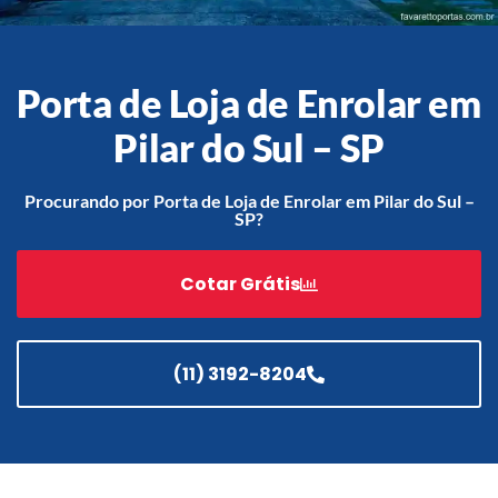
Porta de Loja de Enrolar em
Acessórios
Automatização
Pilar do Sul – SP
Procurando por Porta de Loja de Enrolar em Pilar do Sul –
SP?
Portão de Garagem de
Enrolar em Teresópolis – RJ
Cotar Grátis
Portão de Garagem de
Enrolar em São Pedro da
Aldeia – RJ
(11) 3192-8204
Portão de Garagem de
Enrolar em São João de
Meriti – RJ
Portão de Garagem de
Enrolar em São Gonçalo – RJ