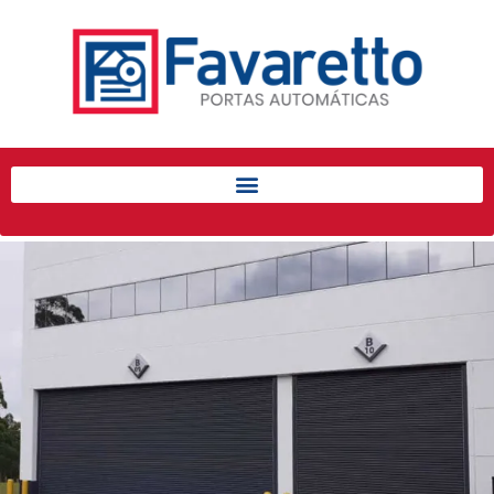
Início
Produtos
Porta de Enrolar Automática
Automatizadores
Acessórios Para Portas de
Enrolar
Pintura eletrostática
Portfólio
Contato