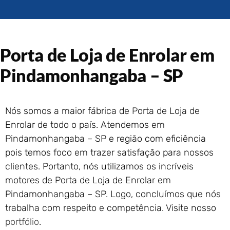
Portão de Garagem de
Enrolar em Rio das Ostras –
RJ
Portão de Garagem de
Porta de Loja de Enrolar em
Enrolar em Queimados – RJ
Portão de Garagem de
Pindamonhangaba – SP
Enrolar em Petrópolis – RJ
Portão de Garagem de
Enrolar em Paraty – RJ
Nós somos a maior fábrica de Porta de Loja de
Portão de Garagem de
Enrolar de todo o país. Atendemos em
Enrolar em Nova Iguaçu – RJ
Pindamonhangaba – SP e região com eficiência
Portão de Garagem de
pois temos foco em trazer satisfação para nossos
Enrolar em Nova Friburgo –
RJ
clientes. Portanto, nós utilizamos os incríveis
motores de Porta de Loja de Enrolar em
Pindamonhangaba – SP. Logo, concluímos que nós
trabalha com respeito e competência. Visite nosso
portfólio
.