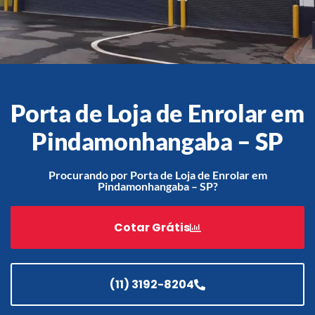
Acessórios
Automatização
Porta de Loja de Enrolar em
Pindamonhangaba – SP
Portão de Garagem de
Enrolar em Teresópolis – RJ
Procurando por Porta de Loja de Enrolar em
Pindamonhangaba – SP?
Portão de Garagem de
Enrolar em São Pedro da
Aldeia – RJ
Cotar Grátis
Portão de Garagem de
Enrolar em São João de
Meriti – RJ
(11) 3192-8204
Portão de Garagem de
Enrolar em São Gonçalo – RJ