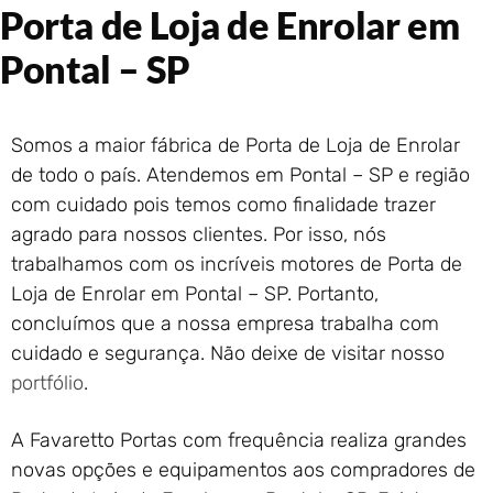
Porta de Loja de Enrolar em
Portão de Garagem de
Enrolar em Rio das Ostras –
Pontal – SP
RJ
Portão de Garagem de
Enrolar em Queimados – RJ
Portão de Garagem de
Somos a maior fábrica de Porta de Loja de Enrolar
Enrolar em Petrópolis – RJ
de todo o país. Atendemos em Pontal – SP e região
Portão de Garagem de
com cuidado pois temos como finalidade trazer
Enrolar em Paraty – RJ
agrado para nossos clientes. Por isso, nós
Portão de Garagem de
trabalhamos com os incríveis motores de Porta de
Enrolar em Nova Iguaçu – RJ
Loja de Enrolar em Pontal – SP. Portanto,
Portão de Garagem de
concluímos que a nossa empresa trabalha com
Enrolar em Nova Friburgo –
RJ
cuidado e segurança. Não deixe de visitar nosso
portfólio
.
A Favaretto Portas com frequência realiza grandes
novas opções e equipamentos aos compradores de