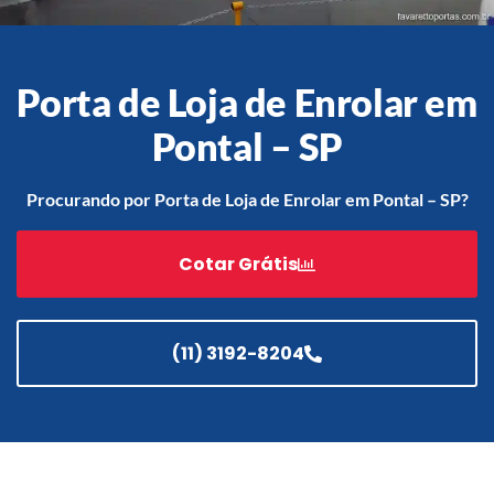
Porta de Loja de Enrolar em
Acessórios
Automatização
Pontal – SP
Procurando por Porta de Loja de Enrolar em Pontal – SP?
Portão de Garagem de
Cotar Grátis
Enrolar em Teresópolis – RJ
Portão de Garagem de
Enrolar em São Pedro da
Aldeia – RJ
(11) 3192-8204
Portão de Garagem de
Enrolar em São João de
Meriti – RJ
Portão de Garagem de
Enrolar em São Gonçalo – RJ