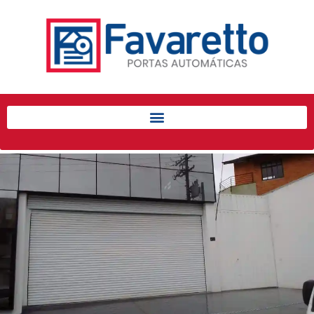
Início
Produtos
Porta de Enrolar Automática
Automatizadores
Acessórios Para Portas de
Enrolar
Pintura eletrostática
Portfólio
Contato