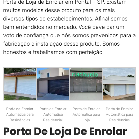
Porta de Loja de Enrolar em Pontal – SP. Existem
muitos modelos desse produto para os mais
diversos tipos de estabelecimentos. Afinal somos
bem entendidos no mercado. Você deve dar um
voto de confiança que nós somos prevenidos para a
fabricação e instalação desse produto. Somos
honestos e trabalhamos com perfeição.
Porta de Enrolar
Porta de Enrolar
Porta de Enrolar
Porta de Enrolar
Automática para
Automática
Automática para
Automática para
Residências
Residencial
Loja
Residências
Porta De Loja De Enrolar