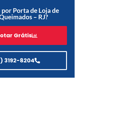
por Porta de Loja de
Acessórios
 Queimados – RJ?
Automatização
otar Grátis
Portão de Garagem de
Enrolar em Teresópolis – RJ
1) 3192-8204
Portão de Garagem de
Enrolar em São Pedro da
Aldeia – RJ
Portão de Garagem de
Enrolar em São João de
Meriti – RJ
Portão de Garagem de
Enrolar em São Gonçalo – RJ
Portão de Garagem de
Enrolar em Rio das Ostras –