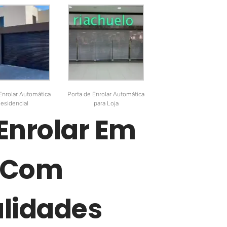
Enrolar Automática
Porta de Enrolar Automática
esidencial
para Loja
 Enrolar Em
 Com
lidades