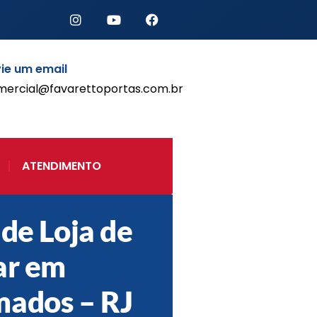
ie um email
mercial@favarettoportas.com.br
Início
Produtos
Porta de Enrolar Automática
ATENDIMENTO
Automatizadores
Acessórios Para Portas de
Enrolar
 de Loja de
Pintura eletrostática
Portfólio
ar em
Contato
ados – RJ