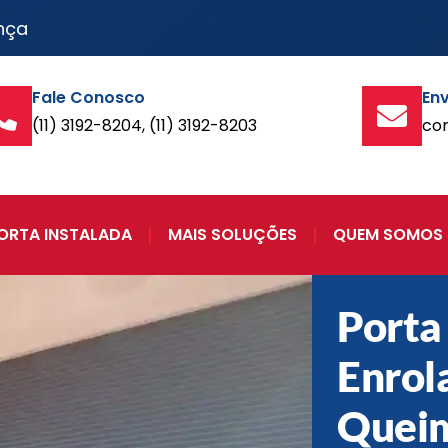
nça
Fale Conosco
Env
(11) 3192-8204, (11) 3192-8203
co
ORTA INSTALADA
MAIS SOLUÇÕES
QUEM SOMOS
Porta
Enrol
Queim