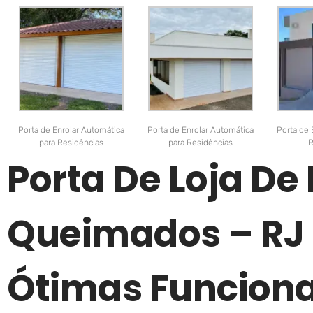
Porta de Enrolar Automática
Porta de Enrolar Automática
Porta de 
para Residências
para Residências
R
Porta De Loja De
Queimados – RJ
Ótimas Funciona