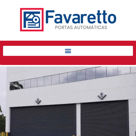
Início
Produtos
Porta de Enrolar Automática
Automatizadores
Acessórios Para Portas de
Enrolar
Pintura eletrostática
Portfólio
Contato