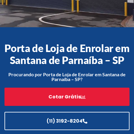
Acessórios
Automatização
Porta de Loja de Enrolar em
Santana de Parnaíba – SP
Portão de Garagem de
Enrolar em Teresópolis – RJ
Procurando por Porta de Loja de Enrolar em Santana de
Parnaíba – SP?
Portão de Garagem de
Enrolar em São Pedro da
Aldeia – RJ
Cotar Grátis
Portão de Garagem de
Enrolar em São João de
Meriti – RJ
(11) 3192-8204
Portão de Garagem de
Enrolar em São Gonçalo – RJ