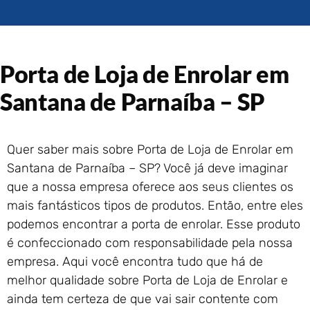
Portão de Garagem de
Enrolar em Rio das Ostras –
RJ
Portão de Garagem de
Porta de Loja de Enrolar em
Enrolar em Queimados – RJ
Portão de Garagem de
Santana de Parnaíba – SP
Enrolar em Petrópolis – RJ
Portão de Garagem de
Enrolar em Paraty – RJ
Quer saber mais sobre Porta de Loja de Enrolar em
Portão de Garagem de
Santana de Parnaíba – SP? Você já deve imaginar
Enrolar em Nova Iguaçu – RJ
que a nossa empresa oferece aos seus clientes os
Portão de Garagem de
mais fantásticos tipos de produtos. Então, entre eles
Enrolar em Nova Friburgo –
RJ
podemos encontrar a porta de enrolar. Esse produto
é confeccionado com responsabilidade pela nossa
empresa. Aqui você encontra tudo que há de
melhor qualidade sobre Porta de Loja de Enrolar e
ainda tem certeza de que vai sair contente com