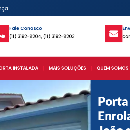
nça
Fale Conosco
Env
(11) 3192-8204, (11) 3192-8203
co
ORTA INSTALADA
MAIS SOLUÇÕES
QUEM SOMOS
Porta
Enrol
João 