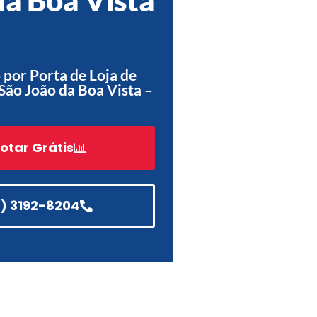
Acessórios
Automatização
por Porta de Loja de
São João da Boa Vista –
Portão de Garagem de
Enrolar em Teresópolis – RJ
otar Grátis
Portão de Garagem de
Enrolar em São Pedro da
Aldeia – RJ
1) 3192-8204
Portão de Garagem de
Enrolar em São João de
Meriti – RJ
Portão de Garagem de
Enrolar em São Gonçalo – RJ
Portão de Garagem de
Enrolar em Rio das Ostras –