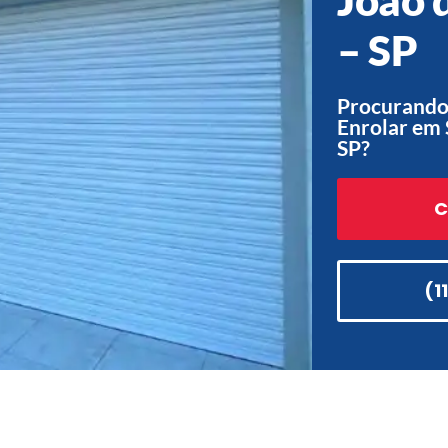
– SP
Procurando 
Enrolar em 
SP?
C
(1