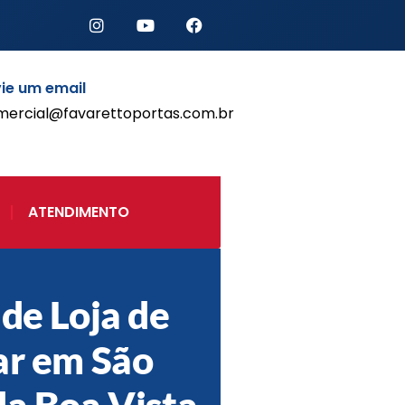
ie um email
mercial@favarettoportas.com.br
Início
Produtos
Porta de Enrolar Automática
ATENDIMENTO
Automatizadores
Acessórios Para Portas de
Enrolar
Pintura eletrostática
 de Loja de
Portfólio
Contato
ar em São
da Boa Vista