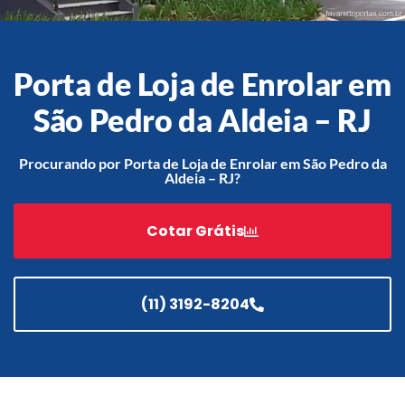
Porta de Loja de Enrolar em
Acessórios
Automatização
São Pedro da Aldeia – RJ
Procurando por Porta de Loja de Enrolar em São Pedro da
Aldeia – RJ?
Portão de Garagem de
Enrolar em Teresópolis – RJ
Cotar Grátis
Portão de Garagem de
Enrolar em São Pedro da
Aldeia – RJ
(11) 3192-8204
Portão de Garagem de
Enrolar em São João de
Meriti – RJ
Portão de Garagem de
Enrolar em São Gonçalo – RJ