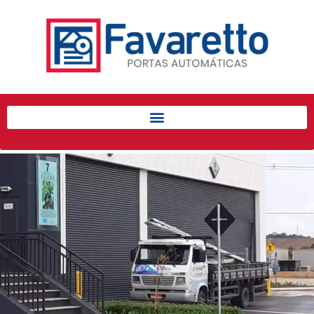
Início
Produtos
Porta de Enrolar Automática
Automatizadores
Acessórios Para Portas de
Enrolar
Pintura eletrostática
Portfólio
Contato