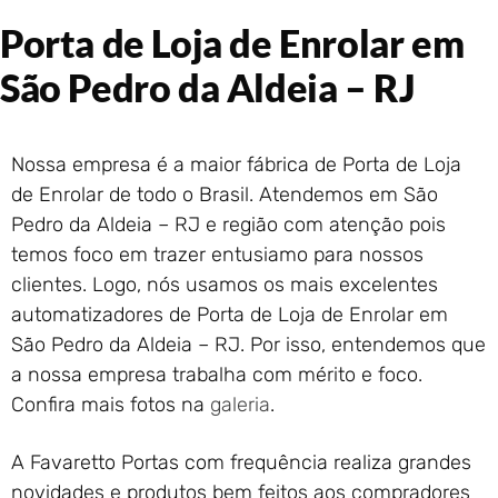
Portão de Garagem de
Porta de Loja de Enrolar em
Enrolar em Rio das Ostras –
RJ
São Pedro da Aldeia – RJ
Portão de Garagem de
Enrolar em Queimados – RJ
Portão de Garagem de
Nossa empresa é a maior fábrica de Porta de Loja
Enrolar em Petrópolis – RJ
de Enrolar de todo o Brasil. Atendemos em São
Portão de Garagem de
Enrolar em Paraty – RJ
Pedro da Aldeia – RJ e região com atenção pois
temos foco em trazer entusiamo para nossos
Portão de Garagem de
Enrolar em Nova Iguaçu – RJ
clientes. Logo, nós usamos os mais excelentes
Portão de Garagem de
automatizadores de Porta de Loja de Enrolar em
Enrolar em Nova Friburgo –
São Pedro da Aldeia – RJ. Por isso, entendemos que
RJ
a nossa empresa trabalha com mérito e foco.
Confira mais fotos na
galeria
.
A Favaretto Portas com frequência realiza grandes
novidades e produtos bem feitos aos compradores