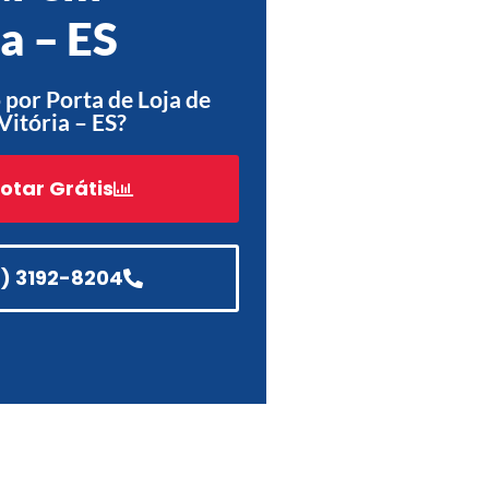
a – ES
Acessórios
Automatização
por Porta de Loja de
Vitória – ES?
otar Grátis
Portão de Garagem de
Enrolar em Teresópolis – RJ
Portão de Garagem de
Enrolar em São Pedro da
1) 3192-8204
Aldeia – RJ
Portão de Garagem de
Enrolar em São João de
Meriti – RJ
Portão de Garagem de
Enrolar em São Gonçalo – RJ
Portão de Garagem de
Enrolar em Rio das Ostras –