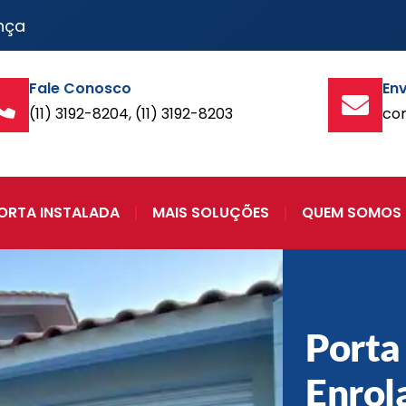
nça
Fale Conosco
Env
(11) 3192-8204, (11) 3192-8203
co
ORTA INSTALADA
MAIS SOLUÇÕES
QUEM SOMOS
Porta
Enrol