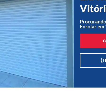
Vitóri
Procurando 
Enrolar em 
C
(1