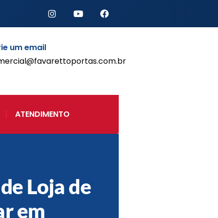
ie um email
mercial@favarettoportas.com.br
Início
Produtos
Porta de Enrolar Automática
ATENDIMENTO
Automatizadores
Acessórios Para Portas de
Enrolar
Pintura eletrostática
Portfólio
Contato
 de Loja de
ar em