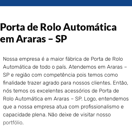
Portão de Garagem de
Enrolar em Rio das Ostras –
RJ
Porta de Rolo Automática
Portão de Garagem de
Enrolar em Queimados – RJ
em Araras – SP
Portão de Garagem de
Enrolar em Petrópolis – RJ
Portão de Garagem de
Nossa empresa é a maior fábrica de Porta de Rolo
Enrolar em Paraty – RJ
Automática de todo o país. Atendemos em Araras –
Portão de Garagem de
Enrolar em Nova Iguaçu – RJ
SP e região com competência pois temos como
finalidade trazer agrado para nossos clientes. Então,
Portão de Garagem de
Enrolar em Nova Friburgo –
nós temos os excelentes acessórios de Porta de
RJ
Rolo Automática em Araras – SP. Logo, entendemos
que a nossa empresa atua com profissionalismo e
capacidade plena. Não deixe de visitar nosso
portfólio
.