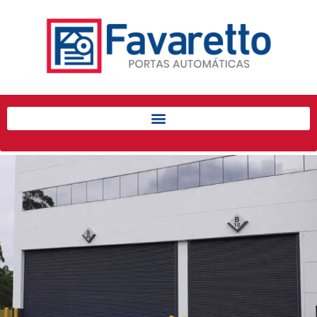
Início
Produtos
Porta de Enrolar Automática
Automatizadores
Acessórios Para Portas de
Enrolar
Pintura eletrostática
Portfólio
Contato