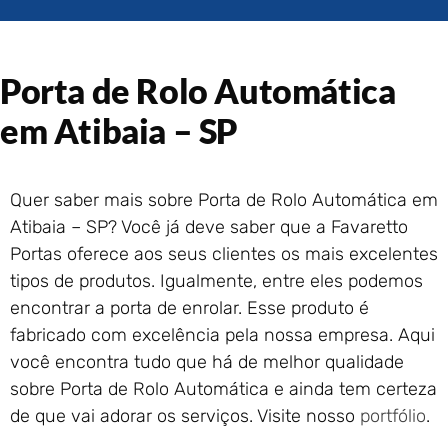
Portão de Garagem de
Enrolar em Rio das Ostras –
RJ
Porta de Rolo Automática
Portão de Garagem de
Enrolar em Queimados – RJ
em Atibaia – SP
Portão de Garagem de
Enrolar em Petrópolis – RJ
Portão de Garagem de
Quer saber mais sobre Porta de Rolo Automática em
Enrolar em Paraty – RJ
Atibaia – SP? Você já deve saber que a Favaretto
Portão de Garagem de
Enrolar em Nova Iguaçu – RJ
Portas oferece aos seus clientes os mais excelentes
Portão de Garagem de
tipos de produtos. Igualmente, entre eles podemos
Enrolar em Nova Friburgo –
encontrar a porta de enrolar. Esse produto é
RJ
fabricado com excelência pela nossa empresa. Aqui
você encontra tudo que há de melhor qualidade
sobre Porta de Rolo Automática e ainda tem certeza
de que vai adorar os serviços. Visite nosso
portfólio
.