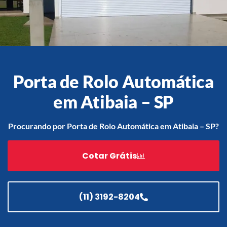
Acessórios
Automatização
Porta de Rolo Automática
em Atibaia – SP
Portão de Garagem de
Enrolar em Teresópolis – RJ
Procurando por Porta de Rolo Automática em Atibaia – SP?
Portão de Garagem de
Enrolar em São Pedro da
Cotar Grátis
Aldeia – RJ
Portão de Garagem de
Enrolar em São João de
Meriti – RJ
(11) 3192-8204
Portão de Garagem de
Enrolar em São Gonçalo – RJ