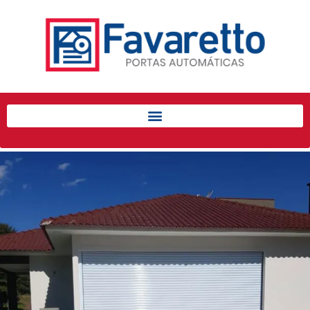
Início
Produtos
Porta de Enrolar Automática
Automatizadores
Acessórios Para Portas de
Enrolar
Pintura eletrostática
Portfólio
Contato