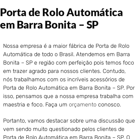
Portão de Garagem de
Porta de Rolo Automática
Enrolar em Rio das Ostras –
RJ
em Barra Bonita – SP
Portão de Garagem de
Enrolar em Queimados – RJ
Portão de Garagem de
Nossa empresa é a maior fábrica de Porta de Rolo
Enrolar em Petrópolis – RJ
Automática de todo o Brasil. Atendemos em Barra
Portão de Garagem de
Bonita – SP e região com perfeição pois temos foco
Enrolar em Paraty – RJ
em trazer agrado para nossos clientes. Contudo,
Portão de Garagem de
Enrolar em Nova Iguaçu – RJ
nós trabalhamos com os incríveis acessórios de
Portão de Garagem de
Porta de Rolo Automática em Barra Bonita – SP. Por
Enrolar em Nova Friburgo –
isso, pensamos que a nossa empresa trabalha com
RJ
maestria e foco. Faça um
orçamento
conosco.
Portanto, vamos destacar sobre uma discussão que
vem sendo muito questionado pelos clientes de
Porta de Rolo Automática em Barra Bonita – SP. O