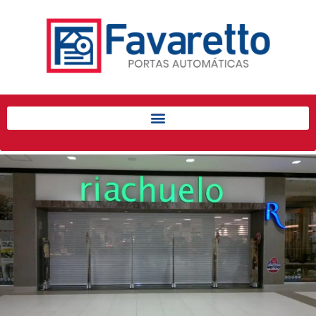
Início
Produtos
Porta de Enrolar Automática
Automatizadores
Acessórios Para Portas de
Enrolar
Pintura eletrostática
Portfólio
Contato