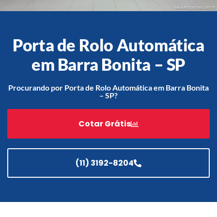
Porta de Rolo Automática
Acessórios
Automatização
em Barra Bonita – SP
Procurando por Porta de Rolo Automática em Barra Bonita
– SP?
Portão de Garagem de
Enrolar em Teresópolis – RJ
Cotar Grátis
Portão de Garagem de
Enrolar em São Pedro da
Aldeia – RJ
(11) 3192-8204
Portão de Garagem de
Enrolar em São João de
Meriti – RJ
Portão de Garagem de
Enrolar em São Gonçalo – RJ