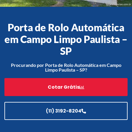
Porta de Rolo Automática
Acessórios
Automatização
em Campo Limpo Paulista –
SP
Procurando por Porta de Rolo Automática em Campo
Portão de Garagem de
Limpo Paulista – SP?
Enrolar em Teresópolis – RJ
Portão de Garagem de
Cotar Grátis
Enrolar em São Pedro da
Aldeia – RJ
Portão de Garagem de
Enrolar em São João de
(11) 3192-8204
Meriti – RJ
Portão de Garagem de
Enrolar em São Gonçalo – RJ