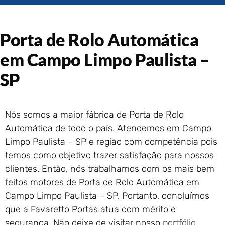
Portão de Garagem de
Enrolar em Rio das Ostras –
RJ
Porta de Rolo Automática
Portão de Garagem de
Enrolar em Queimados – RJ
em Campo Limpo Paulista –
Portão de Garagem de
SP
Enrolar em Petrópolis – RJ
Portão de Garagem de
Enrolar em Paraty – RJ
Nós somos a maior fábrica de Porta de Rolo
Portão de Garagem de
Enrolar em Nova Iguaçu – RJ
Automática de todo o país. Atendemos em Campo
Limpo Paulista – SP e região com competência pois
Portão de Garagem de
Enrolar em Nova Friburgo –
temos como objetivo trazer satisfação para nossos
RJ
clientes. Então, nós trabalhamos com os mais bem
feitos motores de Porta de Rolo Automática em
Campo Limpo Paulista – SP. Portanto, concluímos
que a Favaretto Portas atua com mérito e
segurança. Não deixe de visitar nosso
portfólio
.