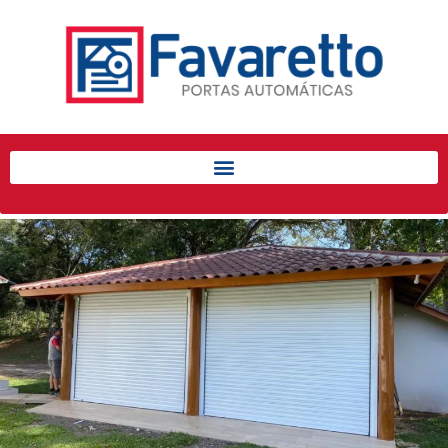
Início
Produtos
Porta de Enrolar Automática
Automatizadores
Acessórios Para Portas de
Enrolar
Pintura eletrostática
Portfólio
Contato