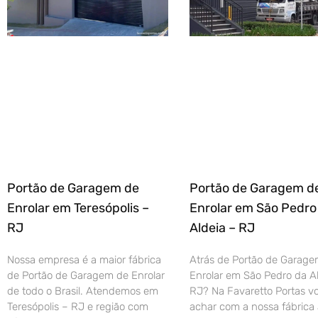
Portão de Garagem de
Portão de Garagem d
Enrolar em Teresópolis –
Enrolar em São Pedro
RJ
Aldeia – RJ
Nossa empresa é a maior fábrica
Atrás de Portão de Garage
de Portão de Garagem de Enrolar
Enrolar em São Pedro da Al
de todo o Brasil. Atendemos em
RJ? Na Favaretto Portas vo
Teresópolis – RJ e região com
achar com a nossa fábrica 