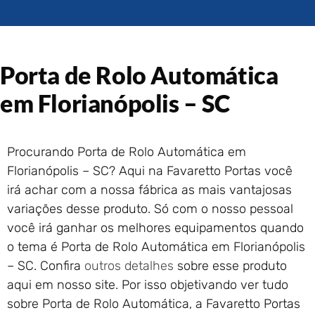
Portão de Garagem de
Enrolar em Rio das Ostras –
RJ
Portão de Garagem de
Porta de Rolo Automática
Enrolar em Queimados – RJ
Portão de Garagem de
em Florianópolis – SC
Enrolar em Petrópolis – RJ
Portão de Garagem de
Enrolar em Paraty – RJ
Procurando Porta de Rolo Automática em
Portão de Garagem de
Florianópolis – SC? Aqui na Favaretto Portas você
Enrolar em Nova Iguaçu – RJ
irá achar com a nossa fábrica as mais vantajosas
Portão de Garagem de
variações desse produto. Só com o nosso pessoal
Enrolar em Nova Friburgo –
RJ
você irá ganhar os melhores equipamentos quando
o tema é Porta de Rolo Automática em Florianópolis
– SC. Confira
outros detalhes
sobre esse produto
aqui em nosso site. Por isso objetivando ver tudo
sobre Porta de Rolo Automática, a Favaretto Portas