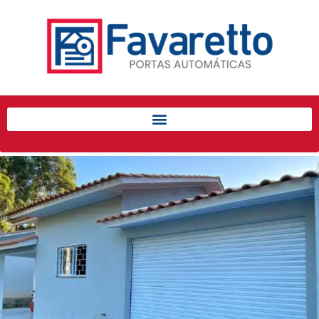
Início
Produtos
Porta de Enrolar Automática
Automatizadores
Acessórios Para Portas de
Enrolar
Pintura eletrostática
Portfólio
Contato