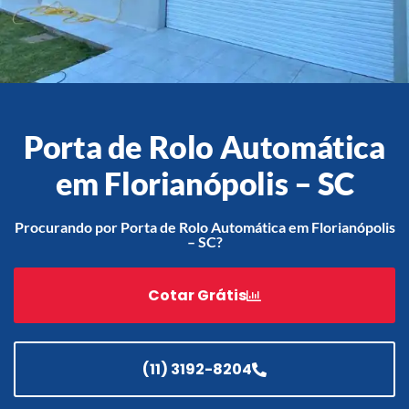
Acessórios
Automatização
Porta de Rolo Automática
em Florianópolis – SC
Portão de Garagem de
Enrolar em Teresópolis – RJ
Procurando por Porta de Rolo Automática em Florianópolis
– SC?
Portão de Garagem de
Enrolar em São Pedro da
Aldeia – RJ
Cotar Grátis
Portão de Garagem de
Enrolar em São João de
Meriti – RJ
(11) 3192-8204
Portão de Garagem de
Enrolar em São Gonçalo – RJ