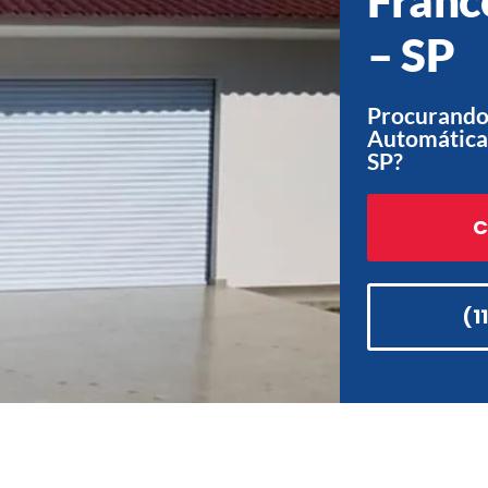
– SP
Procurando 
Automática
SP?
C
(1