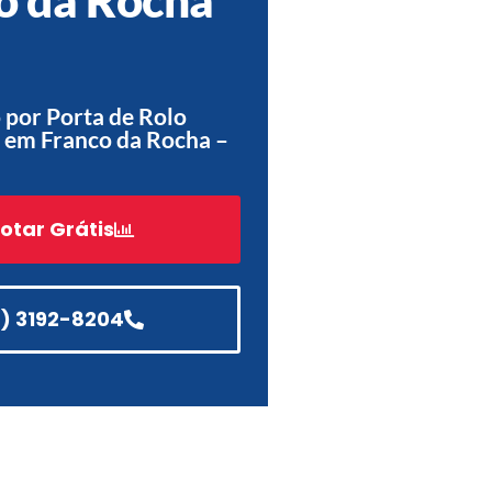
Acessórios
Automatização
por Porta de Rolo
 em Franco da Rocha –
Portão de Garagem de
Enrolar em Teresópolis – RJ
otar Grátis
Portão de Garagem de
Enrolar em São Pedro da
Aldeia – RJ
1) 3192-8204
Portão de Garagem de
Enrolar em São João de
Meriti – RJ
Portão de Garagem de
Enrolar em São Gonçalo – RJ
Portão de Garagem de
Enrolar em Rio das Ostras –