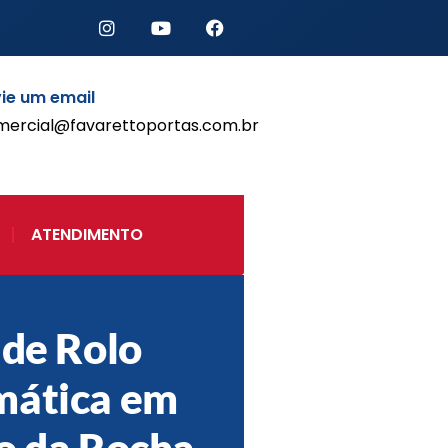
ie um email
mercial@favarettoportas.com.br
Início
Produtos
Porta de Enrolar Automática
ATENDIMENTO
Automatizadores
Acessórios Para Portas de
Enrolar
Pintura eletrostática
 de Rolo
Portfólio
Contato
mática em
o da Rocha