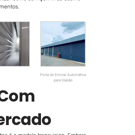
imentos.
Porta de Enrolar Automática
para Galpão
r Com
ercado