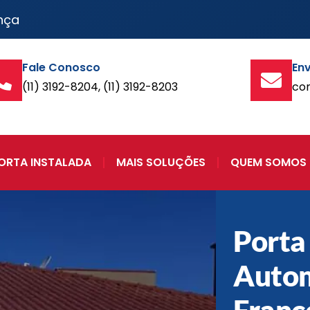
nça
Fale Conosco
Env
(11) 3192-8204, (11) 3192-8203
co
ORTA INSTALADA
MAIS SOLUÇÕES
QUEM SOMOS
Porta
Auto
Franc