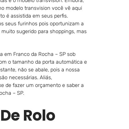
tas é o modelo transvision. Embora,
o modelo transvision você vê aqui
o é assistida em seus perfis.
os seus furinhos pois oportunizam a
o é muito sugerido para shoppings, mas
ca em Franco da Rocha – SP sob
 com o tamanho da porta automática e
tante, não se abale, pois a nossa
são necessárias. Aliás,
xe de fazer um orçamento e saber a
ocha – SP.
 De Rolo