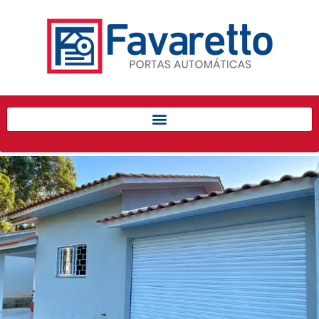
Início
Produtos
Porta de Enrolar Automática
Automatizadores
Acessórios Para Portas de
Enrolar
Pintura eletrostática
Portfólio
Contato