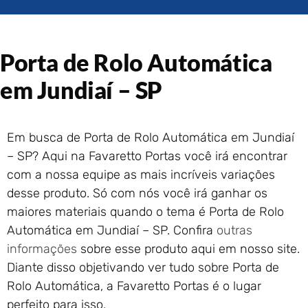
Portão de Garagem de
Enrolar em Rio das Ostras –
RJ
Porta de Rolo Automática
Portão de Garagem de
Enrolar em Queimados – RJ
em Jundiaí – SP
Portão de Garagem de
Enrolar em Petrópolis – RJ
Portão de Garagem de
Em busca de Porta de Rolo Automática em Jundiaí
Enrolar em Paraty – RJ
– SP? Aqui na Favaretto Portas você irá encontrar
Portão de Garagem de
Enrolar em Nova Iguaçu – RJ
com a nossa equipe as mais incríveis variações
desse produto. Só com nós você irá ganhar os
Portão de Garagem de
Enrolar em Nova Friburgo –
maiores materiais quando o tema é Porta de Rolo
RJ
Automática em Jundiaí – SP. Confira
outras
informações
sobre esse produto aqui em nosso site.
Diante disso objetivando ver tudo sobre Porta de
Rolo Automática, a Favaretto Portas é o lugar
perfeito para isso.