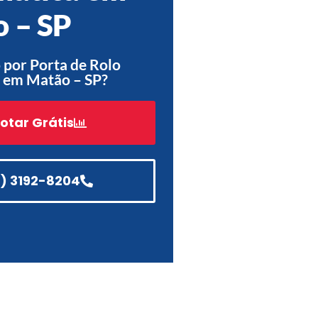
 – SP
Acessórios
Automatização
por Porta de Rolo
 em Matão – SP?
otar Grátis
Portão de Garagem de
Enrolar em Teresópolis – RJ
Portão de Garagem de
Enrolar em São Pedro da
1) 3192-8204
Aldeia – RJ
Portão de Garagem de
Enrolar em São João de
Meriti – RJ
Portão de Garagem de
Enrolar em São Gonçalo – RJ
Portão de Garagem de
Enrolar em Rio das Ostras –