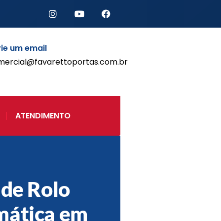
ie um email
mercial@favarettoportas.com.br
Início
Produtos
Porta de Enrolar Automática
ATENDIMENTO
Automatizadores
Acessórios Para Portas de
Enrolar
Pintura eletrostática
Portfólio
Contato
 de Rolo
mática em