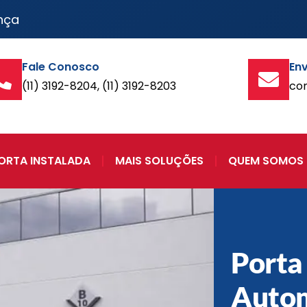
nça
Fale Conosco
Env
(11) 3192-8204, (11) 3192-8203
co
ORTA INSTALADA
MAIS SOLUÇÕES
QUEM SOMOS
Porta
Auto