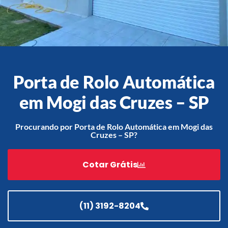
Acessórios
Automatização
Porta de Rolo Automática
em Mogi das Cruzes – SP
Portão de Garagem de
Enrolar em Teresópolis – RJ
Procurando por Porta de Rolo Automática em Mogi das
Cruzes – SP?
Portão de Garagem de
Enrolar em São Pedro da
Aldeia – RJ
Cotar Grátis
Portão de Garagem de
Enrolar em São João de
Meriti – RJ
(11) 3192-8204
Portão de Garagem de
Enrolar em São Gonçalo – RJ