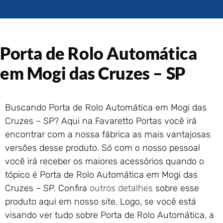
Portão de Garagem de
Enrolar em Rio das Ostras –
RJ
Portão de Garagem de
Porta de Rolo Automática
Enrolar em Queimados – RJ
Portão de Garagem de
em Mogi das Cruzes – SP
Enrolar em Petrópolis – RJ
Portão de Garagem de
Enrolar em Paraty – RJ
Buscando Porta de Rolo Automática em Mogi das
Portão de Garagem de
Cruzes – SP? Aqui na Favaretto Portas você irá
Enrolar em Nova Iguaçu – RJ
encontrar com a nossa fábrica as mais vantajosas
Portão de Garagem de
versões desse produto. Só com o nosso pessoal
Enrolar em Nova Friburgo –
RJ
você irá receber os maiores acessórios quando o
tópico é Porta de Rolo Automática em Mogi das
Cruzes – SP. Confira
outros detalhes
sobre esse
produto aqui em nosso site. Logo, se você está
visando ver tudo sobre Porta de Rolo Automática, a