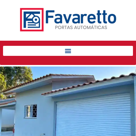
Início
Produtos
Porta de Enrolar Automática
Automatizadores
Acessórios Para Portas de
Enrolar
Pintura eletrostática
Portfólio
Contato