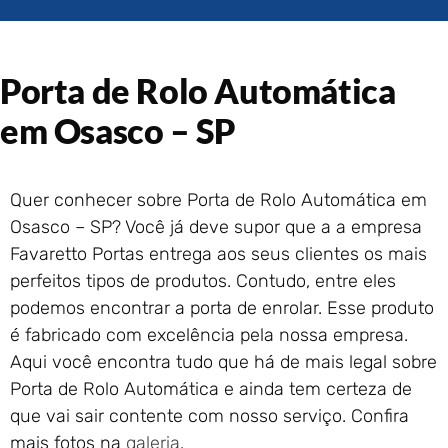
Portão de Garagem de
Enrolar em Rio das Ostras –
RJ
Porta de Rolo Automática
Portão de Garagem de
Enrolar em Queimados – RJ
em Osasco – SP
Portão de Garagem de
Enrolar em Petrópolis – RJ
Portão de Garagem de
Quer conhecer sobre Porta de Rolo Automática em
Enrolar em Paraty – RJ
Osasco – SP? Você já deve supor que a a empresa
Portão de Garagem de
Enrolar em Nova Iguaçu – RJ
Favaretto Portas entrega aos seus clientes os mais
Portão de Garagem de
perfeitos tipos de produtos. Contudo, entre eles
Enrolar em Nova Friburgo –
podemos encontrar a porta de enrolar. Esse produto
RJ
é fabricado com excelência pela nossa empresa.
Aqui você encontra tudo que há de mais legal sobre
Porta de Rolo Automática e ainda tem certeza de
que vai sair contente com nosso serviço. Confira
mais fotos na
galeria
.