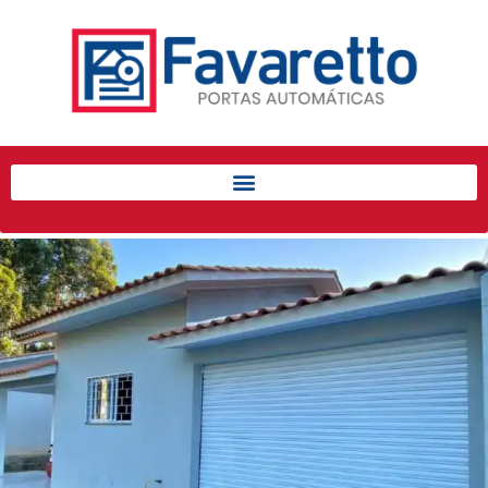
Início
Produtos
Porta de Enrolar Automática
Automatizadores
Acessórios Para Portas de
Enrolar
Pintura eletrostática
Portfólio
Contato