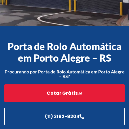
Acessórios
Automatização
Porta de Rolo Automática
em Porto Alegre – RS
Portão de Garagem de
Enrolar em Teresópolis – RJ
Procurando por Porta de Rolo Automática em Porto Alegre
– RS?
Portão de Garagem de
Enrolar em São Pedro da
Aldeia – RJ
Cotar Grátis
Portão de Garagem de
Enrolar em São João de
Meriti – RJ
(11) 3192-8204
Portão de Garagem de
Enrolar em São Gonçalo – RJ