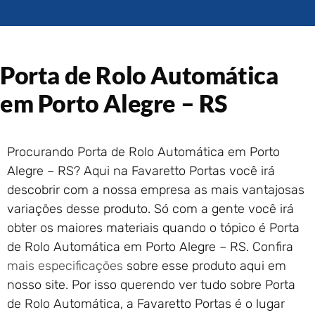
Portão de Garagem de
Enrolar em Rio das Ostras –
RJ
Portão de Garagem de
Porta de Rolo Automática
Enrolar em Queimados – RJ
Portão de Garagem de
em Porto Alegre – RS
Enrolar em Petrópolis – RJ
Portão de Garagem de
Enrolar em Paraty – RJ
Procurando Porta de Rolo Automática em Porto
Portão de Garagem de
Alegre – RS? Aqui na Favaretto Portas você irá
Enrolar em Nova Iguaçu – RJ
descobrir com a nossa empresa as mais vantajosas
Portão de Garagem de
variações desse produto. Só com a gente você irá
Enrolar em Nova Friburgo –
RJ
obter os maiores materiais quando o tópico é Porta
de Rolo Automática em Porto Alegre – RS. Confira
mais especificações
sobre esse produto aqui em
nosso site. Por isso querendo ver tudo sobre Porta
de Rolo Automática, a Favaretto Portas é o lugar