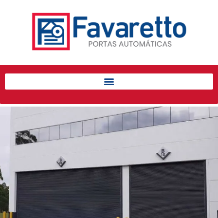
Início
Produtos
Porta de Enrolar Automática
Automatizadores
Acessórios Para Portas de
Enrolar
Pintura eletrostática
Portfólio
Contato