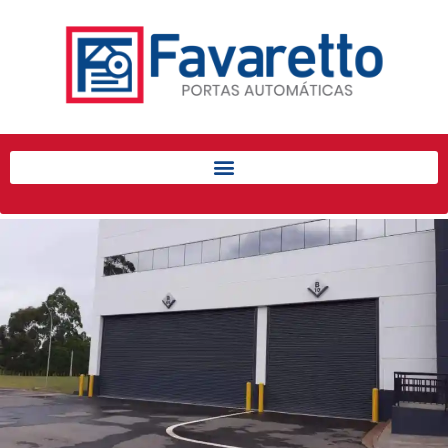
Início
Produtos
Porta de Enrolar Automática
Automatizadores
Acessórios Para Portas de
Enrolar
Pintura eletrostática
Portfólio
Contato