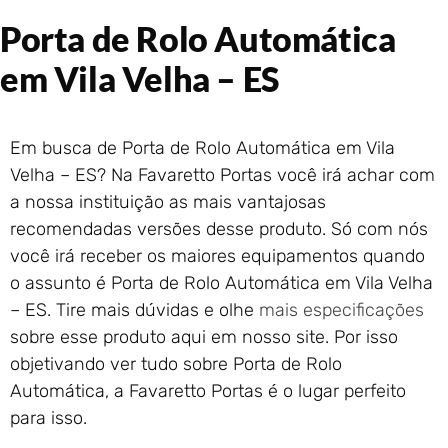
Portão de Garagem de
Porta de Rolo Automática
Enrolar em Rio das Ostras –
RJ
em Vila Velha – ES
Portão de Garagem de
Enrolar em Queimados – RJ
Portão de Garagem de
Em busca de Porta de Rolo Automática em Vila
Enrolar em Petrópolis – RJ
Velha – ES? Na Favaretto Portas você irá achar com
Portão de Garagem de
a nossa instituição as mais vantajosas
Enrolar em Paraty – RJ
recomendadas versões desse produto. Só com nós
Portão de Garagem de
Enrolar em Nova Iguaçu – RJ
você irá receber os maiores equipamentos quando
Portão de Garagem de
o assunto é Porta de Rolo Automática em Vila Velha
Enrolar em Nova Friburgo –
– ES. Tire mais dúvidas e olhe
mais especificações
RJ
sobre esse produto aqui em nosso site. Por isso
objetivando ver tudo sobre Porta de Rolo
Automática, a Favaretto Portas é o lugar perfeito
para isso.