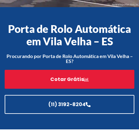
Porta de Rolo Automática
Acessórios
Automatização
em Vila Velha – ES
Procurando por Porta de Rolo Automática em Vila Velha –
ES?
Portão de Garagem de
Enrolar em Teresópolis – RJ
Cotar Grátis
Portão de Garagem de
Enrolar em São Pedro da
Aldeia – RJ
(11) 3192-8204
Portão de Garagem de
Enrolar em São João de
Meriti – RJ
Portão de Garagem de
Enrolar em São Gonçalo – RJ