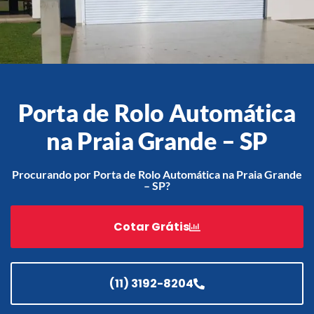
Acessórios
Automatização
Porta de Rolo Automática
na Praia Grande – SP
Portão de Garagem de
Enrolar em Teresópolis – RJ
Procurando por Porta de Rolo Automática na Praia Grande
– SP?
Portão de Garagem de
Enrolar em São Pedro da
Aldeia – RJ
Cotar Grátis
Portão de Garagem de
Enrolar em São João de
Meriti – RJ
(11) 3192-8204
Portão de Garagem de
Enrolar em São Gonçalo – RJ