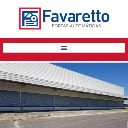
Início
Produtos
Porta de Enrolar Automática
Automatizadores
Acessórios Para Portas de
Enrolar
Pintura eletrostática
Portfólio
Contato