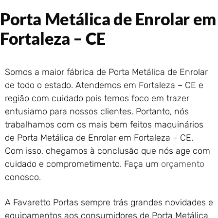
Portão de Garagem de
Porta Metálica de Enrolar em
Enrolar em Rio das Ostras –
RJ
Fortaleza – CE
Portão de Garagem de
Enrolar em Queimados – RJ
Portão de Garagem de
Somos a maior fábrica de Porta Metálica de Enrolar
Enrolar em Petrópolis – RJ
de todo o estado. Atendemos em Fortaleza – CE e
Portão de Garagem de
Enrolar em Paraty – RJ
região com cuidado pois temos foco em trazer
entusiamo para nossos clientes. Portanto, nós
Portão de Garagem de
Enrolar em Nova Iguaçu – RJ
trabalhamos com os mais bem feitos maquinários
Portão de Garagem de
de Porta Metálica de Enrolar em Fortaleza – CE.
Enrolar em Nova Friburgo –
Com isso, chegamos à conclusão que nós age com
RJ
cuidado e comprometimento. Faça um
orçamento
conosco.
A Favaretto Portas sempre trás grandes novidades e
equipamentos aos consumidores de Porta Metálica