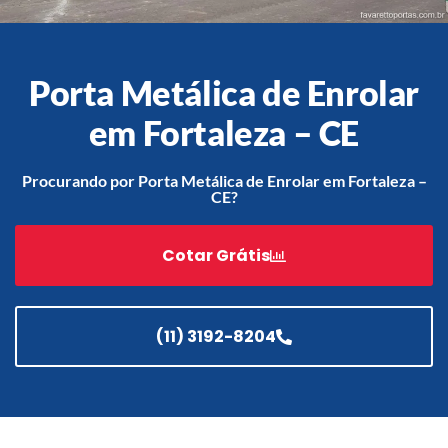
Porta Metálica de Enrolar
Acessórios
Automatização
em Fortaleza – CE
Procurando por Porta Metálica de Enrolar em Fortaleza –
CE?
Portão de Garagem de
Enrolar em Teresópolis – RJ
Cotar Grátis
Portão de Garagem de
Enrolar em São Pedro da
Aldeia – RJ
(11) 3192-8204
Portão de Garagem de
Enrolar em São João de
Meriti – RJ
Portão de Garagem de
Enrolar em São Gonçalo – RJ