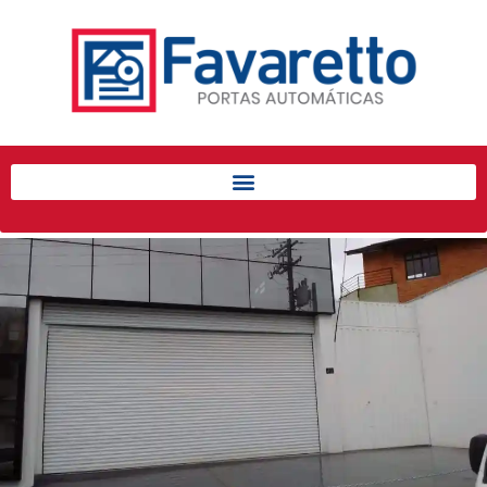
Início
Produtos
Porta de Enrolar Automática
Automatizadores
Acessórios Para Portas de
Enrolar
Pintura eletrostática
Portfólio
Contato