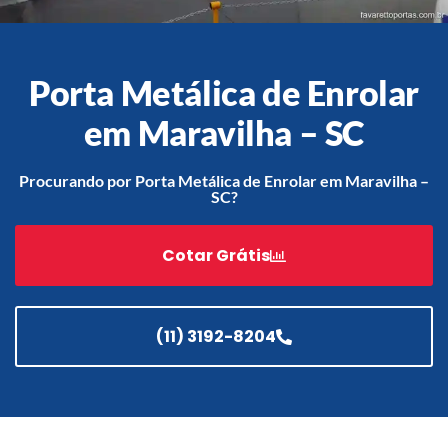
Porta Metálica de Enrolar
Acessórios
Automatização
em Maravilha – SC
Procurando por Porta Metálica de Enrolar em Maravilha –
SC?
Portão de Garagem de
Enrolar em Teresópolis – RJ
Cotar Grátis
Portão de Garagem de
Enrolar em São Pedro da
Aldeia – RJ
(11) 3192-8204
Portão de Garagem de
Enrolar em São João de
Meriti – RJ
Portão de Garagem de
Enrolar em São Gonçalo – RJ