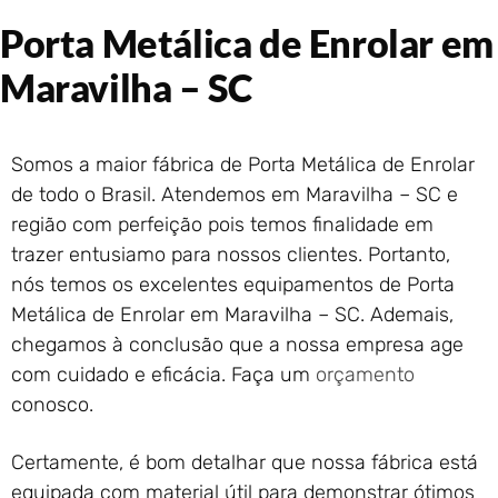
Portão de Garagem de
Porta Metálica de Enrolar em
Enrolar em Rio das Ostras –
RJ
Maravilha – SC
Portão de Garagem de
Enrolar em Queimados – RJ
Portão de Garagem de
Somos a maior fábrica de Porta Metálica de Enrolar
Enrolar em Petrópolis – RJ
de todo o Brasil. Atendemos em Maravilha – SC e
Portão de Garagem de
Enrolar em Paraty – RJ
região com perfeição pois temos finalidade em
trazer entusiamo para nossos clientes. Portanto,
Portão de Garagem de
Enrolar em Nova Iguaçu – RJ
nós temos os excelentes equipamentos de Porta
Portão de Garagem de
Metálica de Enrolar em Maravilha – SC. Ademais,
Enrolar em Nova Friburgo –
chegamos à conclusão que a nossa empresa age
RJ
com cuidado e eficácia. Faça um
orçamento
conosco.
Certamente, é bom detalhar que nossa fábrica está
equipada com material útil para demonstrar ótimos