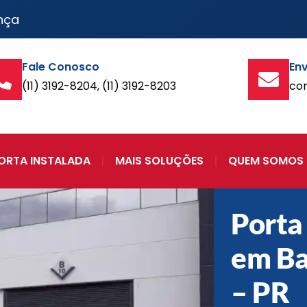
nça
Fale Conosco
Env
(11) 3192-8204, (11) 3192-8203
co
ORTA INSTALADA
MAIS SOLUÇÕES
QUEM SOMOS
Porta
em Ba
– PR