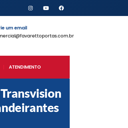
ie um email
mercial@favarettoportas.com.br
Início
Produtos
Porta de Enrolar Automática
ATENDIMENTO
Automatizadores
Acessórios Para Portas de
Enrolar
Pintura eletrostática
 Transvision
Portfólio
ndeirantes
Contato