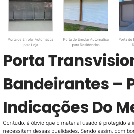
Porta de Enrolar Automática
Porta de Enrolar Automática
Porta de 
para Loja
para Residências
R
Porta Transvisi
Bandeirantes – 
Indicações Do M
Contudo, é óbvio que o material usado é protegido e 
necessitam dessas qualidades. Sendo assim, com bon