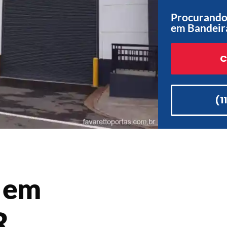
Procurando 
em Bandeir
C
(1
n em
R