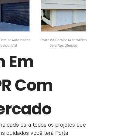
Enrolar Automática
Porta de Enrolar Automática
esidencial
para Residências
on Em
PR Com
ercado
indicado para todos os projetos que
s cuidados você terá Porta