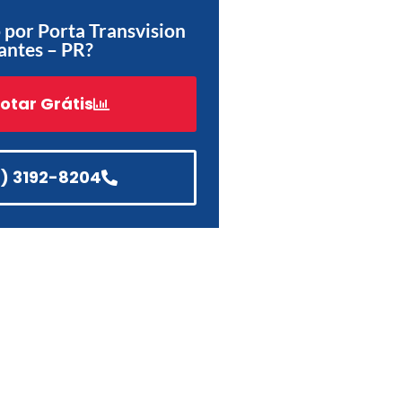
Acessórios
por Porta Transvision
antes – PR?
Automatização
otar Grátis
Portão de Garagem de
Enrolar em Teresópolis – RJ
1) 3192-8204
Portão de Garagem de
Enrolar em São Pedro da
Aldeia – RJ
Portão de Garagem de
Enrolar em São João de
Meriti – RJ
Portão de Garagem de
Enrolar em São Gonçalo – RJ
Portão de Garagem de
Enrolar em Rio das Ostras –