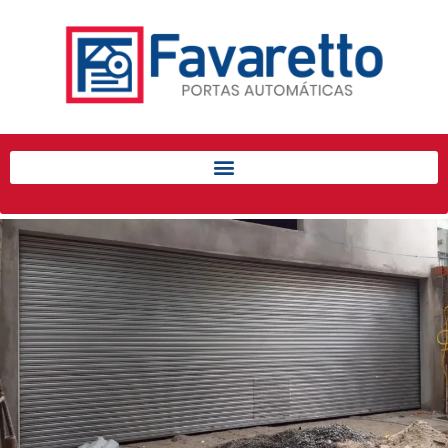
Início
Produtos
Porta de Enrolar Automática
Automatizadores
Acessórios Para Portas de
Enrolar
Pintura eletrostática
Portfólio
Contato