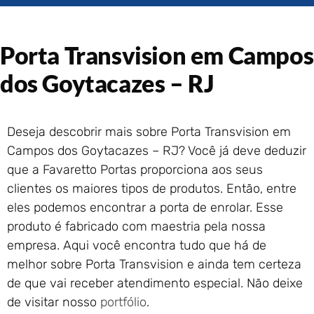
Portão de Garagem de
Enrolar em Rio das Ostras –
RJ
Porta Transvision em Campos
Portão de Garagem de
Enrolar em Queimados – RJ
dos Goytacazes – RJ
Portão de Garagem de
Enrolar em Petrópolis – RJ
Portão de Garagem de
Deseja descobrir mais sobre Porta Transvision em
Enrolar em Paraty – RJ
Campos dos Goytacazes – RJ? Você já deve deduzir
Portão de Garagem de
que a Favaretto Portas proporciona aos seus
Enrolar em Nova Iguaçu – RJ
clientes os maiores tipos de produtos. Então, entre
Portão de Garagem de
eles podemos encontrar a porta de enrolar. Esse
Enrolar em Nova Friburgo –
RJ
produto é fabricado com maestria pela nossa
empresa. Aqui você encontra tudo que há de
melhor sobre Porta Transvision e ainda tem certeza
de que vai receber atendimento especial. Não deixe
de visitar nosso
portfólio
.