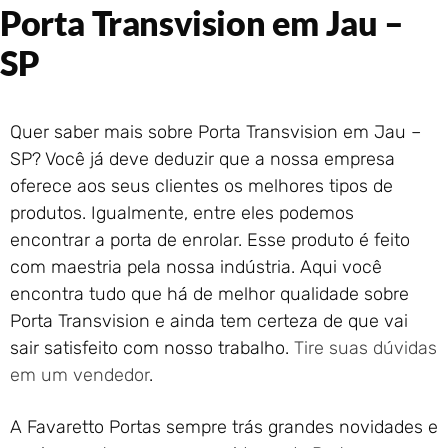
Portão de Garagem de
Porta Transvision em Jau –
Enrolar em Rio das Ostras –
RJ
SP
Portão de Garagem de
Enrolar em Queimados – RJ
Portão de Garagem de
Quer saber mais sobre Porta Transvision em Jau –
Enrolar em Petrópolis – RJ
SP? Você já deve deduzir que a nossa empresa
Portão de Garagem de
oferece aos seus clientes os melhores tipos de
Enrolar em Paraty – RJ
produtos. Igualmente, entre eles podemos
Portão de Garagem de
encontrar a porta de enrolar. Esse produto é feito
Enrolar em Nova Iguaçu – RJ
com maestria pela nossa indústria. Aqui você
Portão de Garagem de
encontra tudo que há de melhor qualidade sobre
Enrolar em Nova Friburgo –
RJ
Porta Transvision e ainda tem certeza de que vai
sair satisfeito com nosso trabalho.
Tire suas dúvidas
em um vendedor
.
A Favaretto Portas sempre trás grandes novidades e