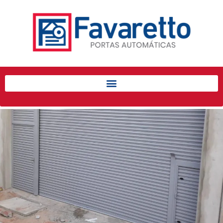
Início
Produtos
Porta de Enrolar Automática
Automatizadores
Acessórios Para Portas de
Enrolar
Pintura eletrostática
Portfólio
Contato