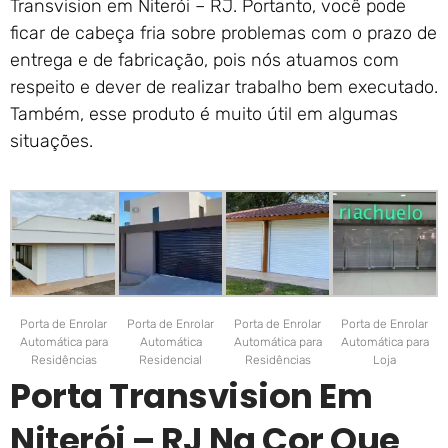
Transvision em Niterói – RJ. Portanto, você pode
ficar de cabeça fria sobre problemas com o prazo de
entrega e de fabricação, pois nós atuamos com
respeito e dever de realizar trabalho bem executado.
Também, esse produto é muito útil em algumas
situações.
Porta de Enrolar
Porta de Enrolar
Porta de Enrolar
Porta de Enrolar
Automática para
Automática
Automática para
Automática para
Residências
Residencial
Residências
Loja
Porta Transvision Em
Niterói – RJ Na Cor Que