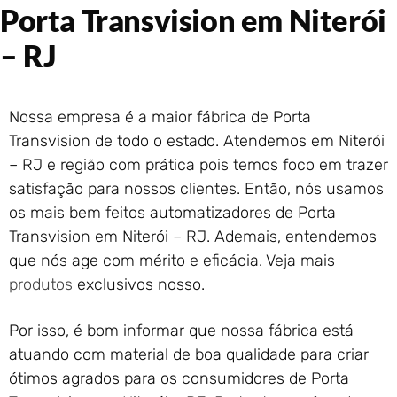
Portão de Garagem de
Porta Transvision em Niterói
Enrolar em Rio das Ostras –
RJ
– RJ
Portão de Garagem de
Enrolar em Queimados – RJ
Portão de Garagem de
Nossa empresa é a maior fábrica de Porta
Enrolar em Petrópolis – RJ
Transvision de todo o estado. Atendemos em Niterói
Portão de Garagem de
– RJ e região com prática pois temos foco em trazer
Enrolar em Paraty – RJ
satisfação para nossos clientes. Então, nós usamos
Portão de Garagem de
os mais bem feitos automatizadores de Porta
Enrolar em Nova Iguaçu – RJ
Transvision em Niterói – RJ. Ademais, entendemos
Portão de Garagem de
que nós age com mérito e eficácia. Veja mais
Enrolar em Nova Friburgo –
RJ
produtos
exclusivos nosso.
Por isso, é bom informar que nossa fábrica está
atuando com material de boa qualidade para criar
ótimos agrados para os consumidores de Porta