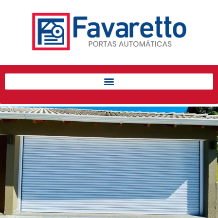
Início
Produtos
Porta de Enrolar Automática
Automatizadores
Acessórios Para Portas de
Enrolar
Pintura eletrostática
Portfólio
Contato