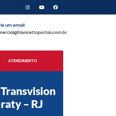
ie um email
mercial@favarettoportas.com.br
Início
Produtos
Porta de Enrolar Automática
ATENDIMENTO
Automatizadores
Acessórios Para Portas de
Enrolar
Pintura eletrostática
 Transvision
Portfólio
Contato
raty – RJ