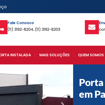
nça
Fale Conosco
Env
(11) 3192-8204, (11) 3192-8203
co
ORTA INSTALADA
MAIS SOLUÇÕES
QUEM SOMOS
Porta
em Pa