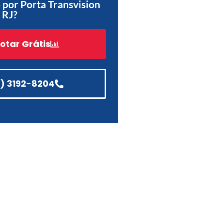
por Porta Transvision
 RJ?
Acessórios
Automatização
otar Grátis
1) 3192-8204
Portão de Garagem de
Enrolar em Teresópolis – RJ
Portão de Garagem de
Enrolar em São Pedro da
Aldeia – RJ
Portão de Garagem de
Enrolar em São João de
Meriti – RJ
Portão de Garagem de
Enrolar em São Gonçalo – RJ
Portão de Garagem de
Enrolar em Rio das Ostras –