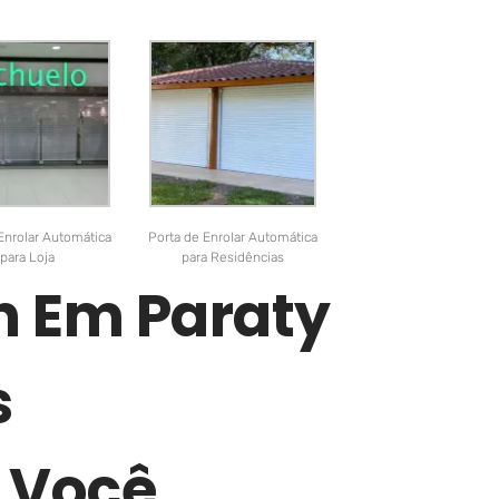
Enrolar Automática
Porta de Enrolar Automática
para Loja
para Residências
n Em Paraty
s
 Você