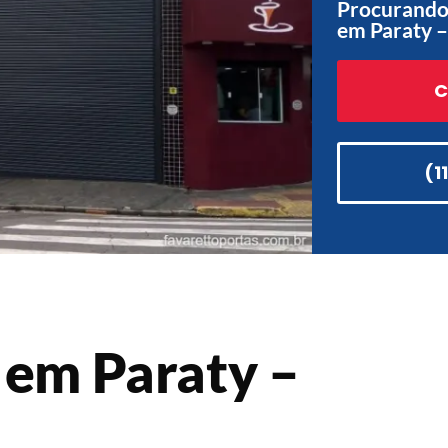
Procurando 
em Paraty –
C
(1
 em Paraty –