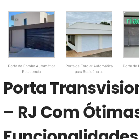
Porta de Enrolar Automática
Porta de Enrolar Automática
Porta de 
Residencial
para Residências
Porta Transvisio
– RJ Com Ótima
Funcionalidades