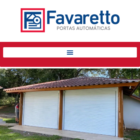
Início
Produtos
Porta de Enrolar Automática
Automatizadores
Acessórios Para Portas de
Enrolar
Pintura eletrostática
Portfólio
Contato