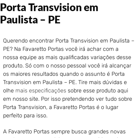
Portão de Garagem de
Porta Transvision em
Enrolar em Rio das Ostras –
RJ
Paulista – PE
Portão de Garagem de
Enrolar em Queimados – RJ
Portão de Garagem de
Querendo encontrar Porta Transvision em Paulista –
Enrolar em Petrópolis – RJ
PE? Na Favaretto Portas você irá achar com a
Portão de Garagem de
nossa equipe as mais qualificadas variações desse
Enrolar em Paraty – RJ
produto. Só com o nosso pessoal você irá alcançar
Portão de Garagem de
os maiores resultados quando o assunto é Porta
Enrolar em Nova Iguaçu – RJ
Transvision em Paulista – PE. Tire mais dúvidas e
Portão de Garagem de
olhe
mais especificações
sobre esse produto aqui
Enrolar em Nova Friburgo –
RJ
em nosso site. Por isso pretendendo ver tudo sobre
Porta Transvision, a Favaretto Portas é o lugar
perfeito para isso.
A Favaretto Portas sempre busca grandes novas