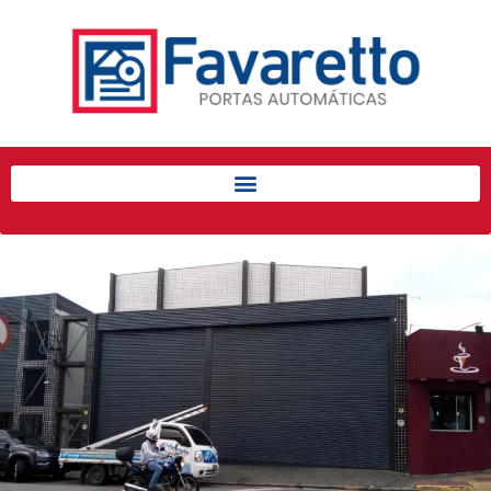
Início
Produtos
Porta de Enrolar Automática
Automatizadores
Acessórios Para Portas de
Enrolar
Pintura eletrostática
Portfólio
Contato