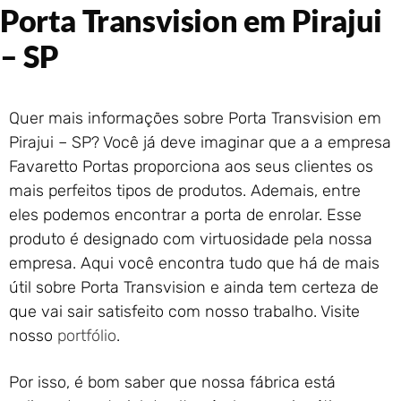
Porta Transvision em Pirajui
Portão de Garagem de
Enrolar em Rio das Ostras –
– SP
RJ
Portão de Garagem de
Enrolar em Queimados – RJ
Quer mais informações sobre Porta Transvision em
Portão de Garagem de
Enrolar em Petrópolis – RJ
Pirajui – SP? Você já deve imaginar que a a empresa
Portão de Garagem de
Favaretto Portas proporciona aos seus clientes os
Enrolar em Paraty – RJ
mais perfeitos tipos de produtos. Ademais, entre
Portão de Garagem de
eles podemos encontrar a porta de enrolar. Esse
Enrolar em Nova Iguaçu – RJ
produto é designado com virtuosidade pela nossa
Portão de Garagem de
empresa. Aqui você encontra tudo que há de mais
Enrolar em Nova Friburgo –
RJ
útil sobre Porta Transvision e ainda tem certeza de
que vai sair satisfeito com nosso trabalho. Visite
nosso
portfólio
.
Por isso, é bom saber que nossa fábrica está