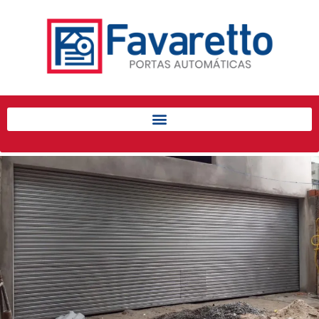
Início
Produtos
Porta de Enrolar Automática
Automatizadores
Acessórios Para Portas de
Enrolar
Pintura eletrostática
Portfólio
Contato