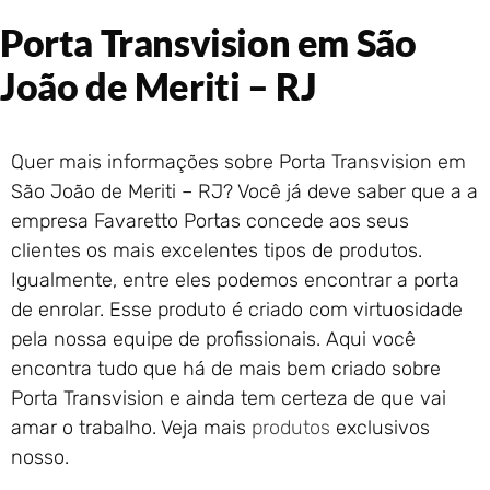
Portão de Garagem de
Porta Transvision em São
Enrolar em Rio das Ostras –
RJ
João de Meriti – RJ
Portão de Garagem de
Enrolar em Queimados – RJ
Portão de Garagem de
Quer mais informações sobre Porta Transvision em
Enrolar em Petrópolis – RJ
São João de Meriti – RJ? Você já deve saber que a a
Portão de Garagem de
empresa Favaretto Portas concede aos seus
Enrolar em Paraty – RJ
clientes os mais excelentes tipos de produtos.
Portão de Garagem de
Enrolar em Nova Iguaçu – RJ
Igualmente, entre eles podemos encontrar a porta
Portão de Garagem de
de enrolar. Esse produto é criado com virtuosidade
Enrolar em Nova Friburgo –
pela nossa equipe de profissionais. Aqui você
RJ
encontra tudo que há de mais bem criado sobre
Porta Transvision e ainda tem certeza de que vai
amar o trabalho. Veja mais
produtos
exclusivos
nosso.