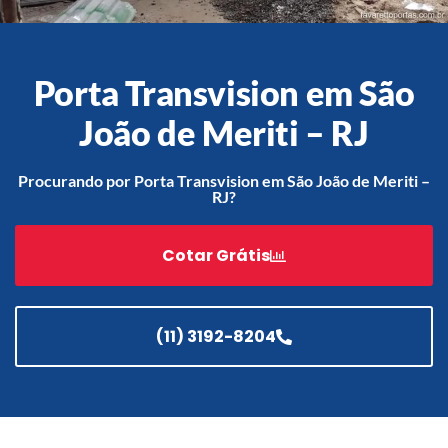
Porta Transvision em São
Acessórios
Automatização
João de Meriti – RJ
Procurando por Porta Transvision em São João de Meriti –
RJ?
Portão de Garagem de
Enrolar em Teresópolis – RJ
Cotar Grátis
Portão de Garagem de
Enrolar em São Pedro da
Aldeia – RJ
(11) 3192-8204
Portão de Garagem de
Enrolar em São João de
Meriti – RJ
Portão de Garagem de
Enrolar em São Gonçalo – RJ