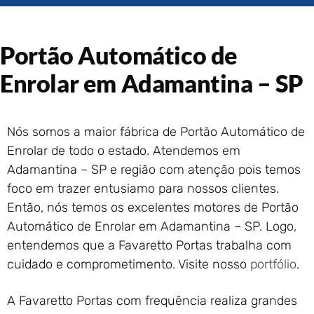
Portão de Garagem de
Enrolar em Rio das Ostras –
RJ
Portão Automático de
Portão de Garagem de
Enrolar em Queimados – RJ
Enrolar em Adamantina – SP
Portão de Garagem de
Enrolar em Petrópolis – RJ
Portão de Garagem de
Nós somos a maior fábrica de Portão Automático de
Enrolar em Paraty – RJ
Enrolar de todo o estado. Atendemos em
Portão de Garagem de
Adamantina – SP e região com atenção pois temos
Enrolar em Nova Iguaçu – RJ
foco em trazer entusiamo para nossos clientes.
Portão de Garagem de
Então, nós temos os excelentes motores de Portão
Enrolar em Nova Friburgo –
RJ
Automático de Enrolar em Adamantina – SP. Logo,
entendemos que a Favaretto Portas trabalha com
cuidado e comprometimento. Visite nosso
portfólio
.
A Favaretto Portas com frequência realiza grandes