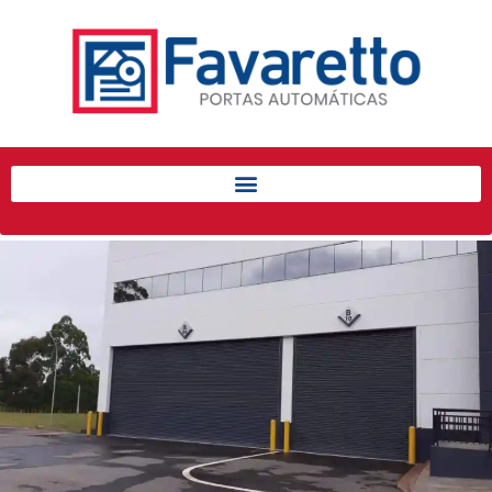
Início
Produtos
Porta de Enrolar Automática
Automatizadores
Acessórios Para Portas de
Enrolar
Pintura eletrostática
Portfólio
Contato