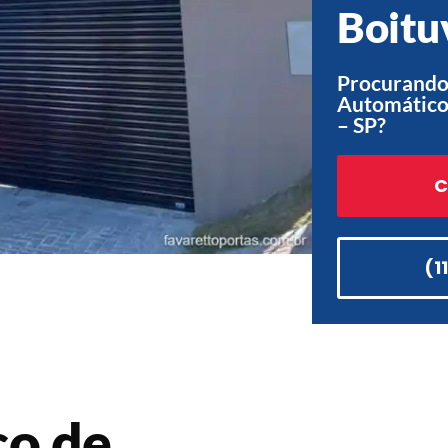
Boitu
Procurando
Automático
– SP?
C
(1
co de