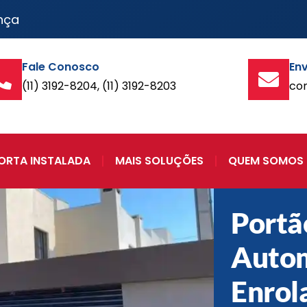
nça
Fale Conosco
Env
(11) 3192-8204, (11) 3192-8203
co
ORTA INSTALADA
MAIS SOLUÇÕES
QUEM SOMOS
Portã
Autom
Enrol