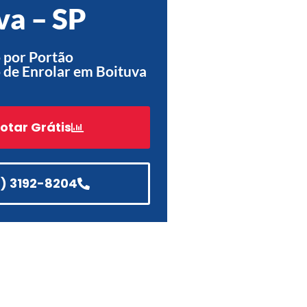
va – SP
Acessórios
Automatização
 por Portão
 de Enrolar em Boituva
Portão de Garagem de
otar Grátis
Enrolar em Teresópolis – RJ
Portão de Garagem de
Enrolar em São Pedro da
Aldeia – RJ
1) 3192-8204
Portão de Garagem de
Enrolar em São João de
Meriti – RJ
Portão de Garagem de
Enrolar em São Gonçalo – RJ
Portão de Garagem de
Enrolar em Rio das Ostras –