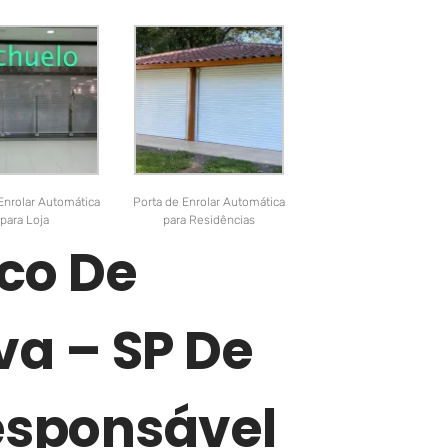
Enrolar Automática
Porta de Enrolar Automática
para Loja
para Residências
co De
va – SP De
sponsável