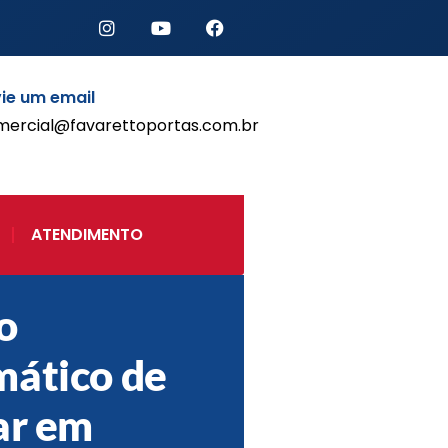
ie um email
mercial@favarettoportas.com.br
Início
Produtos
Porta de Enrolar Automática
ATENDIMENTO
Automatizadores
Acessórios Para Portas de
Enrolar
o
Pintura eletrostática
Portfólio
ático de
Contato
ar em