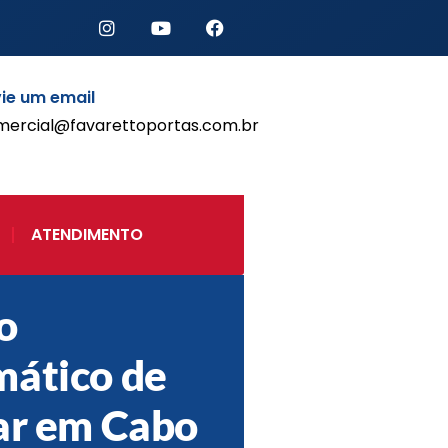
ie um email
mercial@favarettoportas.com.br
Início
Produtos
Porta de Enrolar Automática
ATENDIMENTO
Automatizadores
Acessórios Para Portas de
Enrolar
o
Pintura eletrostática
Portfólio
ático de
Contato
ar em Cabo