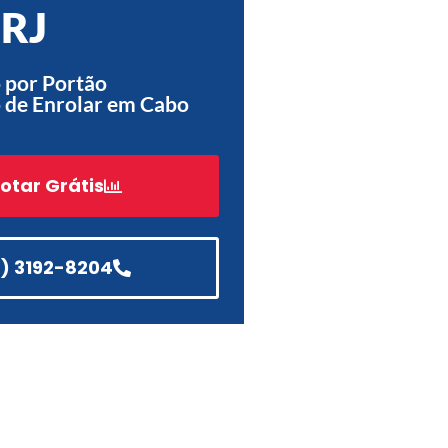
 RJ
Acessórios
Automatização
 por Portão
 de Enrolar em Cabo
Portão de Garagem de
otar Grátis
Enrolar em Teresópolis – RJ
Portão de Garagem de
Enrolar em São Pedro da
Aldeia – RJ
1) 3192-8204
Portão de Garagem de
Enrolar em São João de
Meriti – RJ
Portão de Garagem de
Enrolar em São Gonçalo – RJ
Portão de Garagem de
Enrolar em Rio das Ostras –