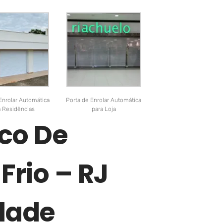
Enrolar Automática
Porta de Enrolar Automática
a Residências
para Loja
co De
Frio – RJ
dade