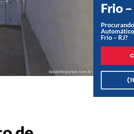
Frio –
Procurando
Automático
Frio – RJ?
C
(1
co de