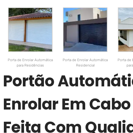
Porta de Enrolar Automática
Porta de Enrolar Automática
Porta de 
para Residências
Residencial
par
Portão Automáti
Enrolar Em Cabo 
Feita Com Quali