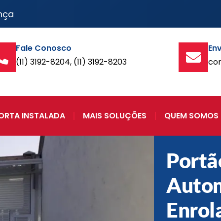
nça
Fale Conosco
Env
(11) 3192-8204, (11) 3192-8203
co
ORTA INSTALADA
MAIS SOLUÇÕES
QUEM SOMOS
Portã
Autom
Enrol