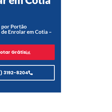
Acessórios
Automatização
 por Portão
de Enrolar em Cotia –
Portão de Garagem de
Enrolar em Teresópolis – RJ
otar Grátis
Portão de Garagem de
Enrolar em São Pedro da
Aldeia – RJ
1) 3192-8204
Portão de Garagem de
Enrolar em São João de
Meriti – RJ
Portão de Garagem de
Enrolar em São Gonçalo – RJ
Portão de Garagem de
Enrolar em Rio das Ostras –