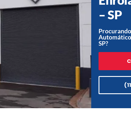
– SP
Procurando
Automático 
SP?
C
(1