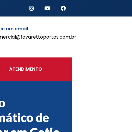
ie um email
mercial@favarettoportas.com.br
Início
Produtos
Porta de Enrolar Automática
ATENDIMENTO
Automatizadores
Acessórios Para Portas de
Enrolar
Pintura eletrostática
o
Portfólio
Contato
ático de
ar em Cotia