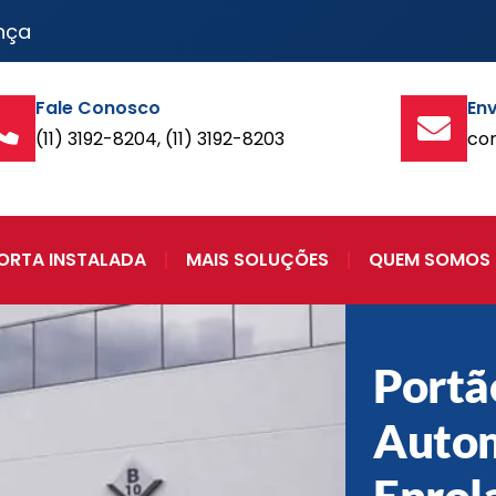
nça
Fale Conosco
Env
(11) 3192-8204, (11) 3192-8203
co
ORTA INSTALADA
MAIS SOLUÇÕES
QUEM SOMOS
Portã
Autom
Enrol