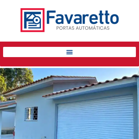
Início
Produtos
Porta de Enrolar Automática
Automatizadores
Acessórios Para Portas de
Enrolar
Pintura eletrostática
Portfólio
Contato