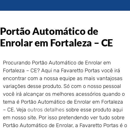
Portão de Garagem de
Enrolar em Rio das Ostras –
RJ
Portão de Garagem de
Portão Automático de
Enrolar em Queimados – RJ
Portão de Garagem de
Enrolar em Fortaleza – CE
Enrolar em Petrópolis – RJ
Portão de Garagem de
Enrolar em Paraty – RJ
Procurando Portão Automático de Enrolar em
Portão de Garagem de
Fortaleza – CE? Aqui na Favaretto Portas você irá
Enrolar em Nova Iguaçu – RJ
encontrar com a nossa equipe as mais vantajosas
Portão de Garagem de
variações desse produto. Só com o nosso pessoal
Enrolar em Nova Friburgo –
RJ
você irá alcançar os melhores acessórios quando o
tema é Portão Automático de Enrolar em Fortaleza
– CE. Veja
outros detalhes
sobre esse produto aqui
em nosso site. Por isso pretendendo ver tudo sobre
Portão Automático de Enrolar, a Favaretto Portas é o