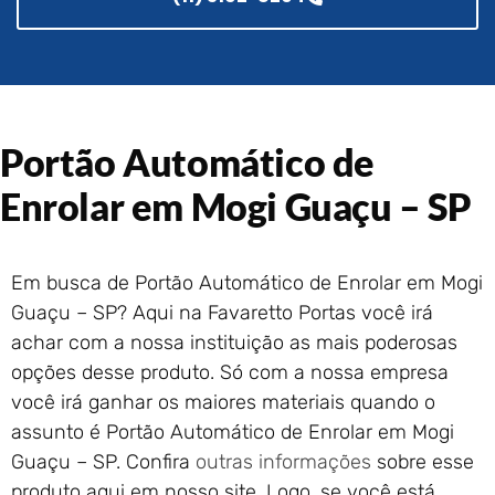
Portão de Garagem de
Enrolar em Rio das Ostras –
RJ
Portão de Garagem de
Enrolar em Queimados – RJ
Portão Automático de
Portão de Garagem de
Enrolar em Petrópolis – RJ
Enrolar em Mogi Guaçu – SP
Portão de Garagem de
Enrolar em Paraty – RJ
Portão de Garagem de
Enrolar em Nova Iguaçu – RJ
Em busca de Portão Automático de Enrolar em Mogi
Guaçu – SP? Aqui na Favaretto Portas você irá
Portão de Garagem de
Enrolar em Nova Friburgo –
achar com a nossa instituição as mais poderosas
RJ
opções desse produto. Só com a nossa empresa
você irá ganhar os maiores materiais quando o
assunto é Portão Automático de Enrolar em Mogi
Guaçu – SP. Confira
outras informações
sobre esse
produto aqui em nosso site. Logo, se você está