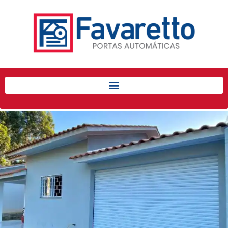
Início
Produtos
Porta de Enrolar Automática
Automatizadores
Acessórios Para Portas de
Enrolar
Pintura eletrostática
Portfólio
Contato