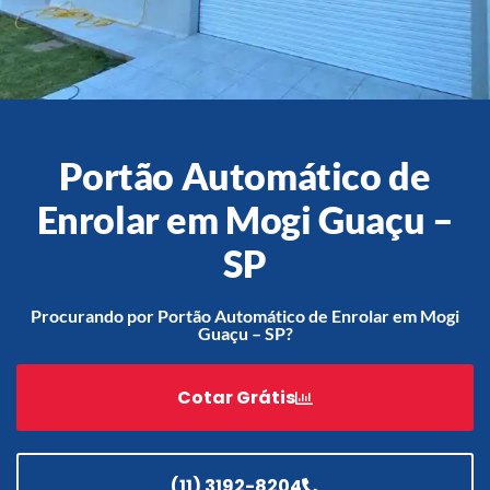
Acessórios
Automatização
Portão Automático de
Enrolar em Mogi Guaçu –
Portão de Garagem de
SP
Enrolar em Teresópolis – RJ
Portão de Garagem de
Procurando por Portão Automático de Enrolar em Mogi
Enrolar em São Pedro da
Guaçu – SP?
Aldeia – RJ
Portão de Garagem de
Cotar Grátis
Enrolar em São João de
Meriti – RJ
Portão de Garagem de
Enrolar em São Gonçalo – RJ
(11) 3192-8204