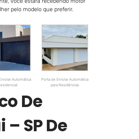
ente, você estará recebendo motor
her pelo modelo que preferir.
Enrolar Automática
Porta de Enrolar Automática
esidencial
para Residências
co De
i – SP De