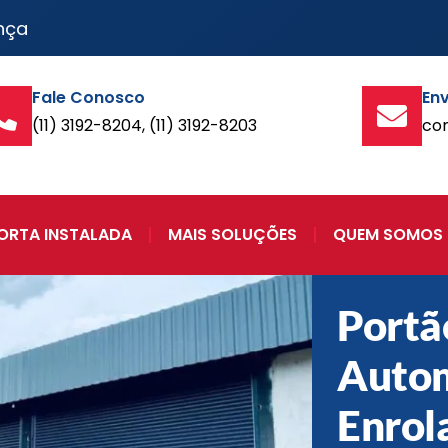
nça
Fale Conosco
Env
(11) 3192-8204, (11) 3192-8203
co
ORTA INSTALADA
MAIS SOLUÇÕES
QUEM SOMOS
Portã
Autom
Enrol