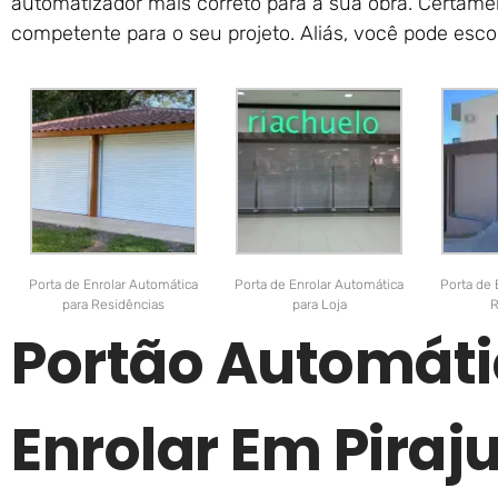
automatizador mais correto para a sua obra. Certam
competente para o seu projeto. Aliás, você pode escol
Porta de Enrolar Automática
Porta de Enrolar Automática
Porta de 
para Residências
para Loja
R
Portão Automáti
Enrolar Em Piraju