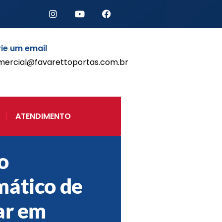
ie um email
mercial@favarettoportas.com.br
Início
Produtos
Porta de Enrolar Automática
ATENDIMENTO
Automatizadores
Acessórios Para Portas de
Enrolar
o
Pintura eletrostática
Portfólio
ático de
Contato
ar em