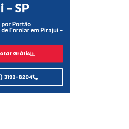
i – SP
Acessórios
Automatização
 por Portão
de Enrolar em Pirajui –
Portão de Garagem de
otar Grátis
Enrolar em Teresópolis – RJ
Portão de Garagem de
Enrolar em São Pedro da
Aldeia – RJ
1) 3192-8204
Portão de Garagem de
Enrolar em São João de
Meriti – RJ
Portão de Garagem de
Enrolar em São Gonçalo – RJ
Portão de Garagem de
Enrolar em Rio das Ostras –