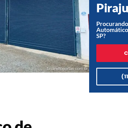
Piraju
Procurando
Automático 
SP?
C
(1
co de