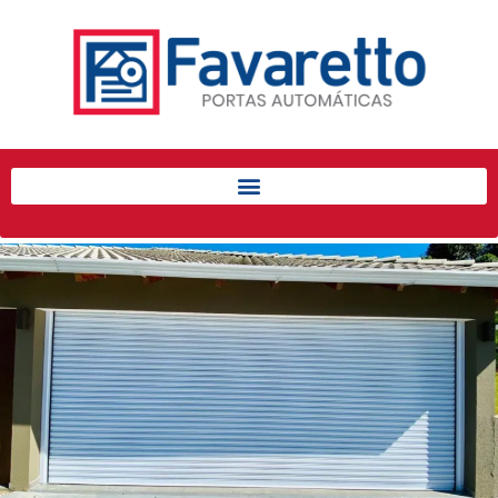
Início
Produtos
Porta de Enrolar Automática
Automatizadores
Acessórios Para Portas de
Enrolar
Pintura eletrostática
Portfólio
Contato