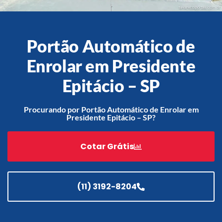
Portão Automático de
Acessórios
Enrolar em Presidente
Automatização
Epitácio – SP
Procurando por Portão Automático de Enrolar em
Portão de Garagem de
Presidente Epitácio – SP?
Enrolar em Teresópolis – RJ
Portão de Garagem de
Cotar Grátis
Enrolar em São Pedro da
Aldeia – RJ
Portão de Garagem de
Enrolar em São João de
(11) 3192-8204
Meriti – RJ
Portão de Garagem de
Enrolar em São Gonçalo – RJ