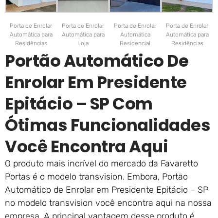
Porta de Enrolar
Porta de Enrolar
Porta de Enrolar
Porta de Enrolar
Automática para
Automática para
Automática
Automática para
Residências
Loja
Residencial
Residências
Portão Automático De
Enrolar Em Presidente
Epitácio – SP Com
Ótimas Funcionalidades
Você Encontra Aqui
O produto mais incrível do mercado da Favaretto
Portas é o modelo transvision. Embora, Portão
Automático de Enrolar em Presidente Epitácio – SP
no modelo transvision você encontra aqui na nossa
empresa. A principal vantagem desse produto é