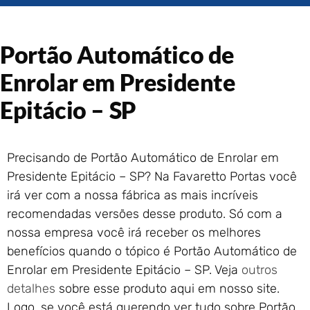
Portão de Garagem de
Enrolar em Rio das Ostras –
RJ
Portão Automático de
Portão de Garagem de
Enrolar em Presidente
Enrolar em Queimados – RJ
Portão de Garagem de
Epitácio – SP
Enrolar em Petrópolis – RJ
Portão de Garagem de
Enrolar em Paraty – RJ
Precisando de Portão Automático de Enrolar em
Portão de Garagem de
Presidente Epitácio – SP? Na Favaretto Portas você
Enrolar em Nova Iguaçu – RJ
irá ver com a nossa fábrica as mais incríveis
Portão de Garagem de
Enrolar em Nova Friburgo –
recomendadas versões desse produto. Só com a
RJ
nossa empresa você irá receber os melhores
benefícios quando o tópico é Portão Automático de
Enrolar em Presidente Epitácio – SP. Veja
outros
detalhes
sobre esse produto aqui em nosso site.
Logo, se você está querendo ver tudo sobre Portão