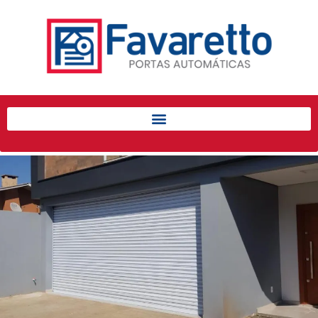
Início
Produtos
Porta de Enrolar Automática
Automatizadores
Acessórios Para Portas de
Enrolar
Pintura eletrostática
Portfólio
Contato