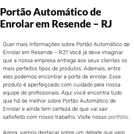
Portão de Garagem de
Portão Automático de
Enrolar em Rio das Ostras –
RJ
Enrolar em Resende – RJ
Portão de Garagem de
Enrolar em Queimados – RJ
Portão de Garagem de
Quer mais informações sobre Portão Automático de
Enrolar em Petrópolis – RJ
Enrolar em Resende – RJ? Você já deve imaginar
Portão de Garagem de
que a nossa empresa entrega aos seus clientes os
Enrolar em Paraty – RJ
mais perfeitos tipos de produtos. Ademais, entre
Portão de Garagem de
Enrolar em Nova Iguaçu – RJ
eles podemos encontrar a porta de enrolar. Esse
produto é aperfeiçoado com cuidado pela nossa
Portão de Garagem de
Enrolar em Nova Friburgo –
equipe de profissionais. Aqui você encontra tudo
RJ
que há de melhor sobre Portão Automático de
Enrolar e ainda tem certeza de que vai sair
satisfeito com nosso trabalho. Visite nosso
portfólio
.
Agora, vamos destacar sobre um debate que vem