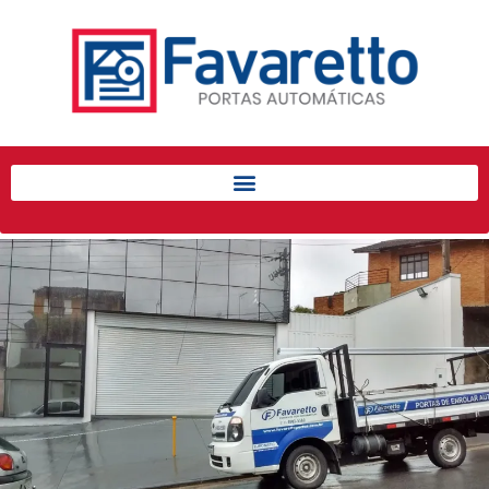
Início
Produtos
Porta de Enrolar Automática
Automatizadores
Acessórios Para Portas de
Enrolar
Pintura eletrostática
Portfólio
Contato