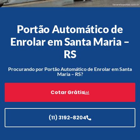
Portão Automático de
Acessórios
Automatização
Enrolar em Santa Maria –
RS
Procurando por Portão Automático de Enrolar em Santa
Portão de Garagem de
Maria – RS?
Enrolar em Teresópolis – RJ
Portão de Garagem de
Cotar Grátis
Enrolar em São Pedro da
Aldeia – RJ
Portão de Garagem de
Enrolar em São João de
(11) 3192-8204
Meriti – RJ
Portão de Garagem de
Enrolar em São Gonçalo – RJ