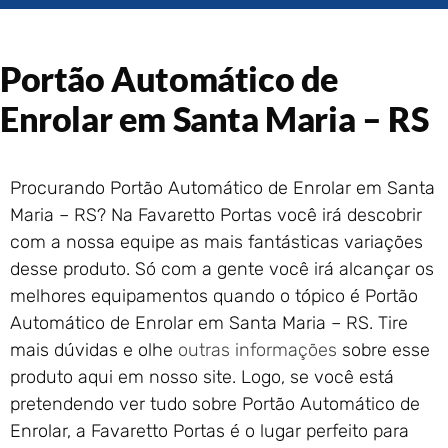
Portão de Garagem de
Enrolar em Rio das Ostras –
RJ
Portão Automático de
Portão de Garagem de
Enrolar em Queimados – RJ
Enrolar em Santa Maria – RS
Portão de Garagem de
Enrolar em Petrópolis – RJ
Portão de Garagem de
Procurando Portão Automático de Enrolar em Santa
Enrolar em Paraty – RJ
Maria – RS? Na Favaretto Portas você irá descobrir
Portão de Garagem de
com a nossa equipe as mais fantásticas variações
Enrolar em Nova Iguaçu – RJ
desse produto. Só com a gente você irá alcançar os
Portão de Garagem de
melhores equipamentos quando o tópico é Portão
Enrolar em Nova Friburgo –
RJ
Automático de Enrolar em Santa Maria – RS. Tire
mais dúvidas e olhe
outras informações
sobre esse
produto aqui em nosso site. Logo, se você está
pretendendo ver tudo sobre Portão Automático de
Enrolar, a Favaretto Portas é o lugar perfeito para