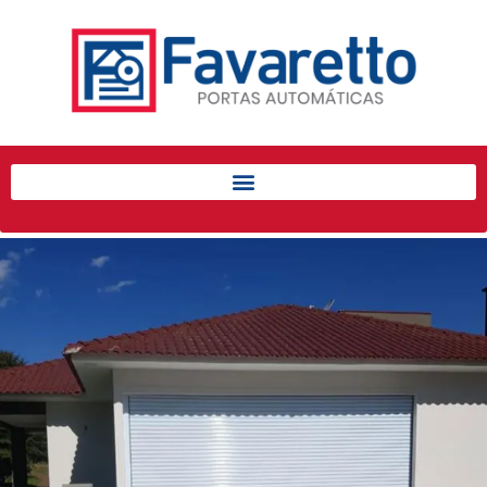
Início
Produtos
Porta de Enrolar Automática
Automatizadores
Acessórios Para Portas de
Enrolar
Pintura eletrostática
Portfólio
Contato