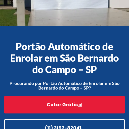
Acessórios
Automatização
Portão Automático de
Enrolar em São Bernardo
do Campo – SP
Portão de Garagem de
Enrolar em Teresópolis – RJ
Portão de Garagem de
Procurando por Portão Automático de Enrolar em São
Enrolar em São Pedro da
Bernardo do Campo – SP?
Aldeia – RJ
Portão de Garagem de
Cotar Grátis
Enrolar em São João de
Meriti – RJ
Portão de Garagem de
Enrolar em São Gonçalo – RJ
(11) 3192-8204