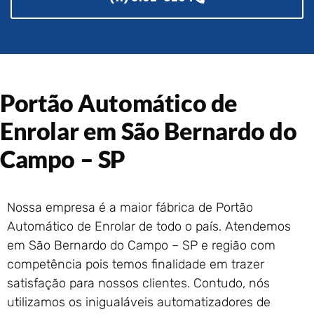
Portão de Garagem de
Enrolar em Rio das Ostras –
RJ
Portão de Garagem de
Enrolar em Queimados – RJ
Portão Automático de
Portão de Garagem de
Enrolar em Petrópolis – RJ
Enrolar em São Bernardo do
Portão de Garagem de
Enrolar em Paraty – RJ
Campo – SP
Portão de Garagem de
Enrolar em Nova Iguaçu – RJ
Portão de Garagem de
Nossa empresa é a maior fábrica de Portão
Enrolar em Nova Friburgo –
Automático de Enrolar de todo o país. Atendemos
RJ
em São Bernardo do Campo – SP e região com
competência pois temos finalidade em trazer
satisfação para nossos clientes. Contudo, nós
utilizamos os inigualáveis automatizadores de