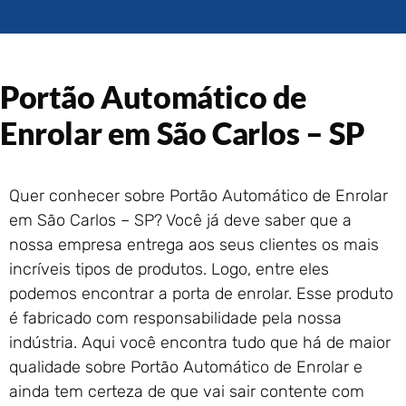
Portão de Garagem de
Enrolar em Rio das Ostras –
RJ
Portão de Garagem de
Portão Automático de
Enrolar em Queimados – RJ
Portão de Garagem de
Enrolar em São Carlos – SP
Enrolar em Petrópolis – RJ
Portão de Garagem de
Enrolar em Paraty – RJ
Quer conhecer sobre Portão Automático de Enrolar
Portão de Garagem de
em São Carlos – SP? Você já deve saber que a
Enrolar em Nova Iguaçu – RJ
nossa empresa entrega aos seus clientes os mais
Portão de Garagem de
incríveis tipos de produtos. Logo, entre eles
Enrolar em Nova Friburgo –
RJ
podemos encontrar a porta de enrolar. Esse produto
é fabricado com responsabilidade pela nossa
indústria. Aqui você encontra tudo que há de maior
qualidade sobre Portão Automático de Enrolar e
ainda tem certeza de que vai sair contente com