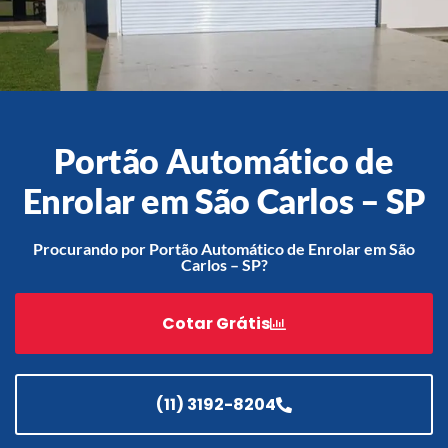
Acessórios
Automatização
Portão Automático de
Enrolar em São Carlos – SP
Portão de Garagem de
Enrolar em Teresópolis – RJ
Procurando por Portão Automático de Enrolar em São
Carlos – SP?
Portão de Garagem de
Enrolar em São Pedro da
Aldeia – RJ
Cotar Grátis
Portão de Garagem de
Enrolar em São João de
Meriti – RJ
(11) 3192-8204
Portão de Garagem de
Enrolar em São Gonçalo – RJ