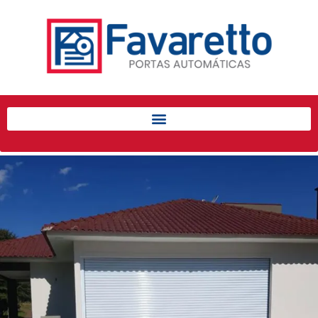
Início
Produtos
Porta de Enrolar Automática
Automatizadores
Acessórios Para Portas de
Enrolar
Pintura eletrostática
Portfólio
Contato