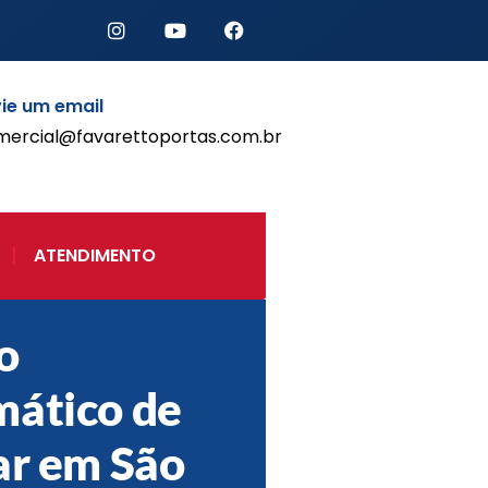
ie um email
mercial@favarettoportas.com.br
Início
Produtos
Porta de Enrolar Automática
ATENDIMENTO
Automatizadores
Acessórios Para Portas de
Enrolar
o
Pintura eletrostática
Portfólio
ático de
Contato
ar em São