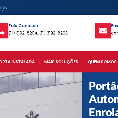
nça
Fale Conosco
Env
(11) 3192-8204, (11) 3192-8203
co
ORTA INSTALADA
MAIS SOLUÇÕES
QUEM SOMOS
Portã
Autom
Enrol