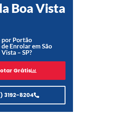
da Boa Vista
Acessórios
Automatização
 por Portão
 de Enrolar em São
 Vista – SP?
Portão de Garagem de
Enrolar em Teresópolis – RJ
Portão de Garagem de
otar Grátis
Enrolar em São Pedro da
Aldeia – RJ
Portão de Garagem de
Enrolar em São João de
1) 3192-8204
Meriti – RJ
Portão de Garagem de
Enrolar em São Gonçalo – RJ
Portão de Garagem de
Enrolar em Rio das Ostras –