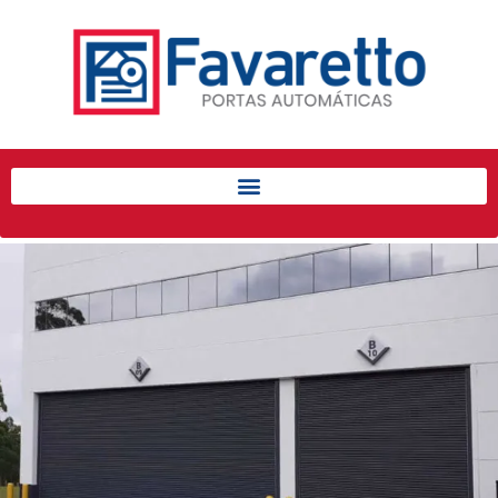
Início
Produtos
Porta de Enrolar Automática
Automatizadores
Acessórios Para Portas de
Enrolar
Pintura eletrostática
Portfólio
Contato