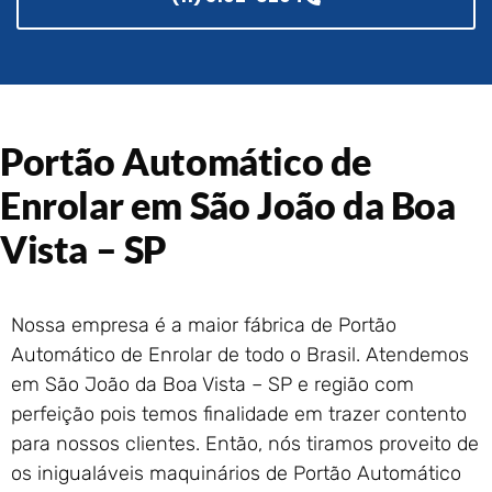
Portão de Garagem de
Enrolar em Rio das Ostras –
RJ
Portão de Garagem de
Enrolar em Queimados – RJ
Portão Automático de
Portão de Garagem de
Enrolar em Petrópolis – RJ
Enrolar em São João da Boa
Portão de Garagem de
Enrolar em Paraty – RJ
Vista – SP
Portão de Garagem de
Enrolar em Nova Iguaçu – RJ
Portão de Garagem de
Nossa empresa é a maior fábrica de Portão
Enrolar em Nova Friburgo –
Automático de Enrolar de todo o Brasil. Atendemos
RJ
em São João da Boa Vista – SP e região com
perfeição pois temos finalidade em trazer contento
para nossos clientes. Então, nós tiramos proveito de
os inigualáveis maquinários de Portão Automático