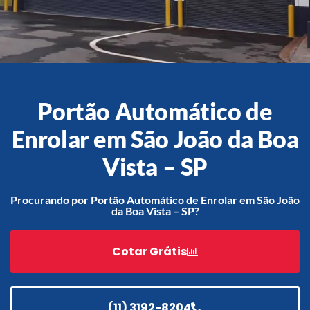
Acessórios
Automatização
Portão Automático de
Enrolar em São João da Boa
Portão de Garagem de
Vista – SP
Enrolar em Teresópolis – RJ
Portão de Garagem de
Procurando por Portão Automático de Enrolar em São João
Enrolar em São Pedro da
da Boa Vista – SP?
Aldeia – RJ
Portão de Garagem de
Cotar Grátis
Enrolar em São João de
Meriti – RJ
Portão de Garagem de
Enrolar em São Gonçalo – RJ
(11) 3192-8204