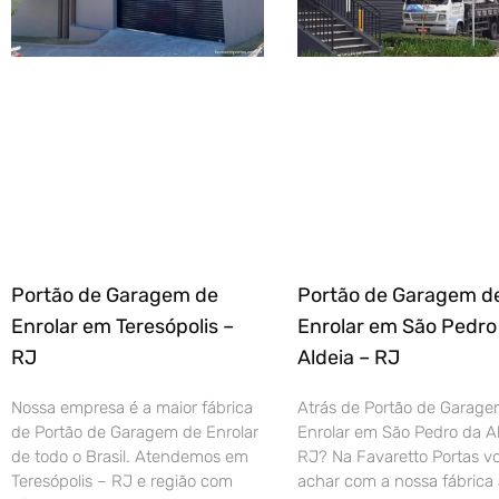
Portão de Garagem de
Portão de Garagem d
Enrolar em Teresópolis –
Enrolar em São Pedro
RJ
Aldeia – RJ
Nossa empresa é a maior fábrica
Atrás de Portão de Garage
de Portão de Garagem de Enrolar
Enrolar em São Pedro da Al
de todo o Brasil. Atendemos em
RJ? Na Favaretto Portas vo
Teresópolis – RJ e região com
achar com a nossa fábrica 