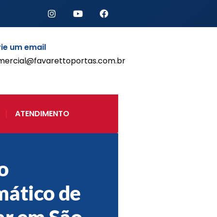
ie um email
mercial@favarettoportas.com.br
Início
Produtos
Porta de Enrolar Automática
ATENDIMENTO
Automatizadores
Acessórios Para Portas de
Enrolar
Pintura eletrostática
o
Portfólio
Contato
ático de
ar em São