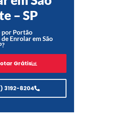
Acessórios
te – SP
Automatização
 por Portão
 de Enrolar em São
P?
Portão de Garagem de
Enrolar em Teresópolis – RJ
otar Grátis
Portão de Garagem de
Enrolar em São Pedro da
Aldeia – RJ
1) 3192-8204
Portão de Garagem de
Enrolar em São João de
Meriti – RJ
Portão de Garagem de
Enrolar em São Gonçalo – RJ
Portão de Garagem de
Enrolar em Rio das Ostras –