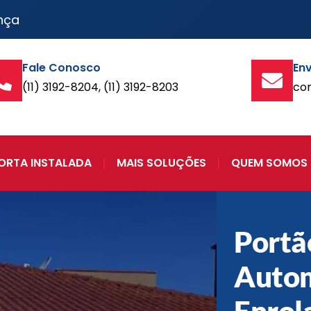
nça
Fale Conosco
Env
(11) 3192-8204, (11) 3192-8203
co
ORTA INSTALADA
MAIS SOLUÇÕES
QUEM SOMOS
Portã
Autom
Enrol