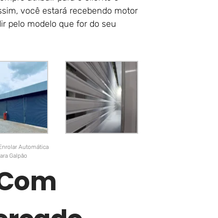
ssim, você estará recebendo motor
ir pelo modelo que for do seu
Enrolar Automática
ara Galpão
r Com