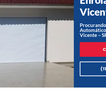
Vicen
Procurando
Automático
Vicente – S
C
(1