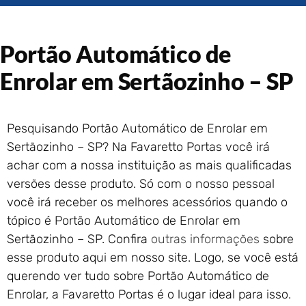
Portão de Garagem de
Enrolar em Rio das Ostras –
RJ
Portão Automático de
Portão de Garagem de
Enrolar em Queimados – RJ
Enrolar em Sertãozinho – SP
Portão de Garagem de
Enrolar em Petrópolis – RJ
Portão de Garagem de
Pesquisando Portão Automático de Enrolar em
Enrolar em Paraty – RJ
Sertãozinho – SP? Na Favaretto Portas você irá
Portão de Garagem de
achar com a nossa instituição as mais qualificadas
Enrolar em Nova Iguaçu – RJ
versões desse produto. Só com o nosso pessoal
Portão de Garagem de
você irá receber os melhores acessórios quando o
Enrolar em Nova Friburgo –
tópico é Portão Automático de Enrolar em
RJ
Sertãozinho – SP. Confira
outras informações
sobre
esse produto aqui em nosso site. Logo, se você está
querendo ver tudo sobre Portão Automático de
Enrolar, a Favaretto Portas é o lugar ideal para isso.