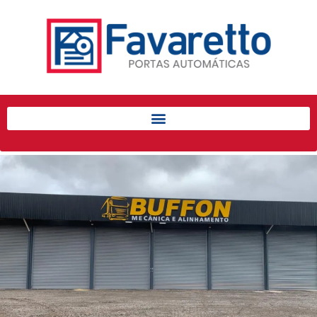
Início
Produtos
Porta de Enrolar Automática
Automatizadores
Acessórios Para Portas de
Enrolar
Pintura eletrostática
Portfólio
Contato